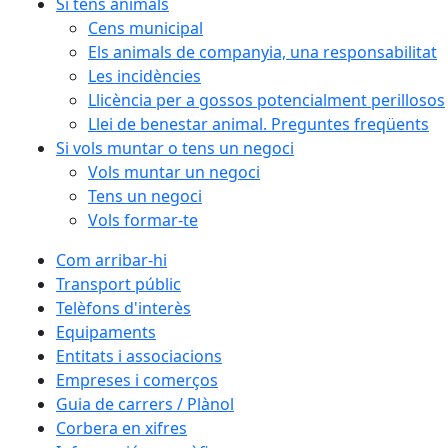
Si tens animals
Cens municipal
Els animals de companyia, una responsabilitat
Les incidències
Llicència per a gossos potencialment perillosos
Llei de benestar animal. Preguntes freqüents
Si vols muntar o tens un negoci
Vols muntar un negoci
Tens un negoci
Vols formar-te
Com arribar-hi
Transport públic
Telèfons d'interès
Equipaments
Entitats i associacions
Empreses i comerços
Guia de carrers / Plànol
Corbera en xifres