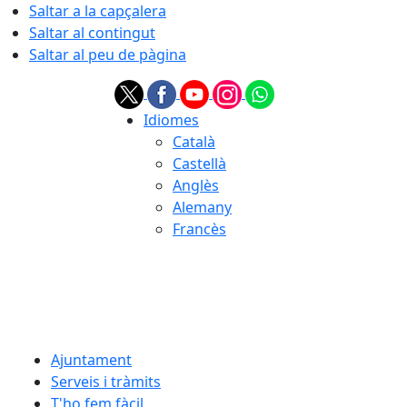
Saltar a la capçalera
Saltar al contingut
Saltar al peu de pàgina
Idiomes
Català
Castellà
Anglès
Alemany
Francès
09.08.2026 | 13:11
Ajuntament
Serveis i tràmits
T'ho fem fàcil