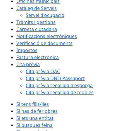
Oficines municipals
Catàleg de Serveis
Servei d'ocupació
Tràmits i gestions
Carpeta ciutadana
Notificacions electròniques
Verificació de documents
Impostos
Factura electrònica
Cita prèvia
Cita prèvia OAC
Cita prèvia DNI i Passaport
Cita prèvia recollida d'esporga
Cita prèvia recollida de mobles
Si tens fills/lles
Si has de fer obres
Si ets una entitat
Si busques feina