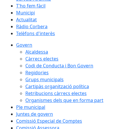
T'ho fem fàcil
Municipi
Actualitat
Ràdio Corbera
Telèfons d'interès
Govern
Alcaldessa
Càrrecs electes
Codi de Conducta i Bon Govern
Regidories
Grups municipals
Cartipàs organització política
Retribucions càrrecs electes
Organismes dels que en forma part
Ple municipal
Juntes de govern
Comissió Especial de Comptes
Comissió Assessora