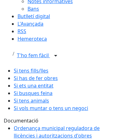
Notes informatives
Bans
Butlletí digital
L'Avançada
RSS
Hemeroteca
T'ho fem fàcil
Si tens fills/lles
Si has de fer obres
Si ets una entitat
Si busques feina
Si tens animals
Si vols muntar o tens un negoci
Documentació
Ordenança municipal reguladora de
llicències i autoritzacions d'obres