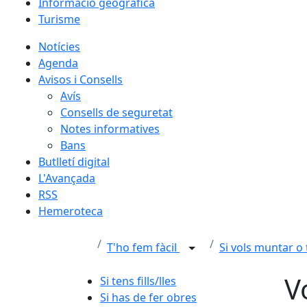
Informació geogràfica
Turisme
Notícies
Agenda
Avisos i Consells
Avís
Consells de seguretat
Notes informatives
Bans
Butlletí digital
L'Avançada
RSS
Hemeroteca
T'ho fem fàcil
Si vols muntar o
V
Si tens fills/lles
Si has de fer obres