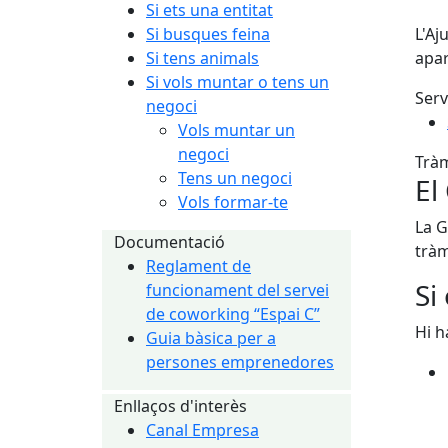
Si ets una entitat
Si busques feina
L'Aj
Si tens animals
apar
Si vols muntar o tens un
Serv
negoci
Vols muntar un
negoci
Tràm
Tens un negoci
El
Vols formar-te
La G
Documentació
tràm
Reglament de
Si
funcionament del servei
de coworking “Espai C”
Hi h
Guia bàsica per a
persones emprenedores
Enllaços d'interès
Canal Empresa