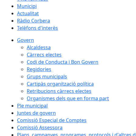
Municipi
Actualitat
Ràdio Corbera
Telèfons d'interès
Govern
Alcaldessa
Càrrecs electes
Codi de Conducta i Bon Govern
Regidories
Grups municipals
Cartipàs organització política
Retribucions càrrecs electes
Organismes dels que en forma part
Ple municipal
Juntes de govern
Comissió Especial de Comptes
Comissió Assessora
Plans, campanyes, programes, protocols i d'altres