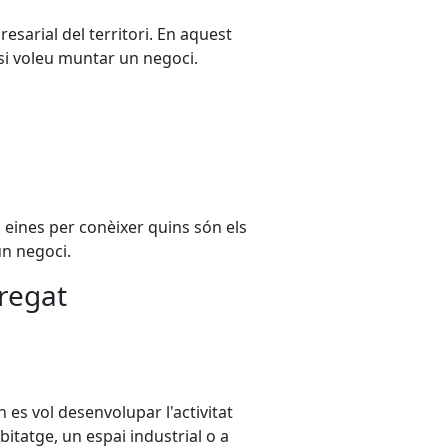
esarial del territori. En aquest
si voleu muntar un negoci.
a eines per conèixer quins són els
un negoci.
bregat
n es vol desenvolupar l'activitat
itatge, un espai industrial o a