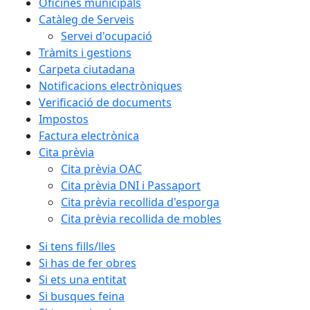
Oficines municipals
Catàleg de Serveis
Servei d'ocupació
Tràmits i gestions
Carpeta ciutadana
Notificacions electròniques
Verificació de documents
Impostos
Factura electrònica
Cita prèvia
Cita prèvia OAC
Cita prèvia DNI i Passaport
Cita prèvia recollida d'esporga
Cita prèvia recollida de mobles
Si tens fills/lles
Si has de fer obres
Si ets una entitat
Si busques feina