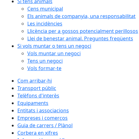
Si tens animals
Cens municipal
Els animals de companyia, una responsabilitat
Les incidències
Llicència per a gossos potencialment perillosos
Llei de benestar animal. Preguntes freqüents
Si vols muntar o tens un negoci
Vols muntar un negoci
Tens un negoci
Vols formar-te
Com arribar-hi
Transport públic
Telèfons d'interès
Equipaments
Entitats i associacions
Empreses i comerços
Guia de carrers / Plànol
Corbera en xifres