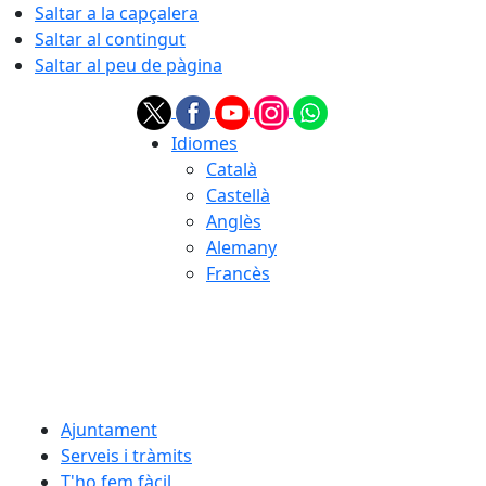
Saltar a la capçalera
Saltar al contingut
Saltar al peu de pàgina
Idiomes
Català
Castellà
Anglès
Alemany
Francès
06.08.2026 | 19:19
Ajuntament
Serveis i tràmits
T'ho fem fàcil