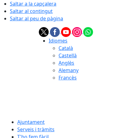
Saltar a la capçalera
Saltar al contingut
Saltar al peu de pàgina
Idiomes
Català
Castellà
Anglès
Alemany
Francès
07.08.2026 | 20:31
Ajuntament
Serveis i tràmits
T'ho fem fàcil