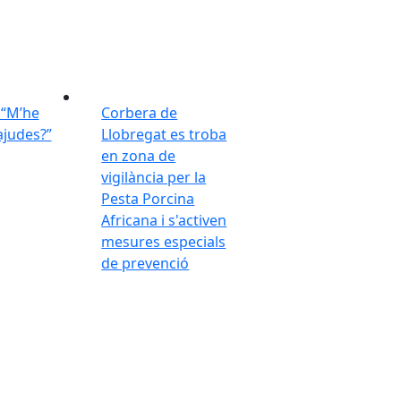
“M’he
Corbera de
ajudes?”
Llobregat es troba
en zona de
vigilància per la
Pesta Porcina
Africana i s'activen
mesures especials
de prevenció