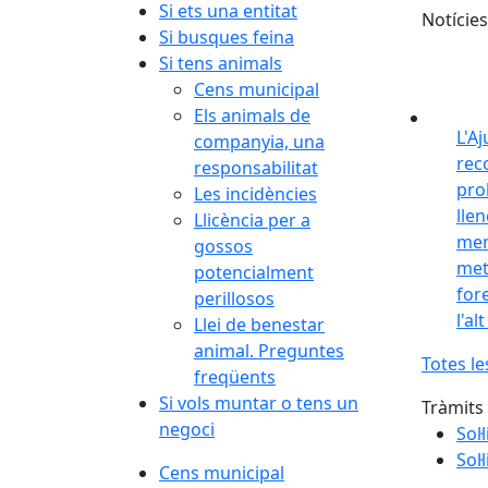
Si ets una entitat
Notícies
Si busques feina
Si tens animals
Cens municipal
Els animals de
L'A
companyia, una
rec
responsabilitat
pro
Les incidències
lle
Llicència per a
men
gossos
met
potencialment
for
perillosos
l'al
Llei de benestar
animal. Preguntes
Totes le
freqüents
Si vols muntar o tens un
Tràmits
negoci
Sol·
Sol
Cens municipal