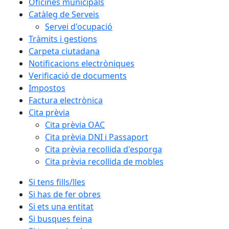
Oficines municipals
Catàleg de Serveis
Servei d'ocupació
Tràmits i gestions
Carpeta ciutadana
Notificacions electròniques
Verificació de documents
Impostos
Factura electrònica
Cita prèvia
Cita prèvia OAC
Cita prèvia DNI i Passaport
Cita prèvia recollida d'esporga
Cita prèvia recollida de mobles
Si tens fills/lles
Si has de fer obres
Si ets una entitat
Si busques feina