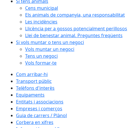
Si tens animals
Cens municipal
Els animals de companyia, una responsabilitat
Les incidències
Llicència per a gossos potencialment perillosos
Llei de benestar animal. Preguntes freqüents
Si vols muntar o tens un negoci
Vols muntar un negoci
Tens un negoci
Vols formar-te
Com arribar-hi
Transport públic
Telèfons d'interès
Equipaments
Entitats i associacions
Empreses i comerços
Guia de carrers / Plànol
Corbera en xifres