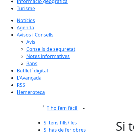
Informació geogràfica
Turisme
Notícies
Agenda
Avisos i Consells
Avís
Consells de seguretat
Notes informatives
Bans
Butlletí digital
L'Avançada
RSS
Hemeroteca
T'ho fem fàcil
Si 
Si tens fills/lles
Si has de fer obres