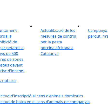
juntament
Actualització de les
Campanya 
orda la
mesures de control
perdut, m'
hibició de
per la pesta
nçar petards a
porcina africana a
ys de 500
Catalunya
res de zones
estals davant
t risc d'incendi
s notícies
licitud d'inscripció al cens d'animals domèstics
·licitud de baixa en el cens d'animals de companyia