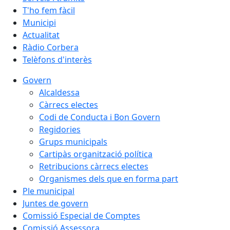
T'ho fem fàcil
Municipi
Actualitat
Ràdio Corbera
Telèfons d'interès
Govern
Alcaldessa
Càrrecs electes
Codi de Conducta i Bon Govern
Regidories
Grups municipals
Cartipàs organització política
Retribucions càrrecs electes
Organismes dels que en forma part
Ple municipal
Juntes de govern
Comissió Especial de Comptes
Comissió Assessora