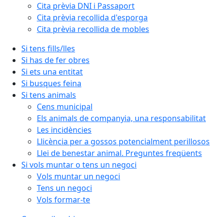
Cita prèvia DNI i Passaport
Cita prèvia recollida d'esporga
Cita prèvia recollida de mobles
Si tens fills/lles
Si has de fer obres
Si ets una entitat
Si busques feina
Si tens animals
Cens municipal
Els animals de companyia, una responsabilitat
Les incidències
Llicència per a gossos potencialment perillosos
Llei de benestar animal. Preguntes freqüents
Si vols muntar o tens un negoci
Vols muntar un negoci
Tens un negoci
Vols formar-te