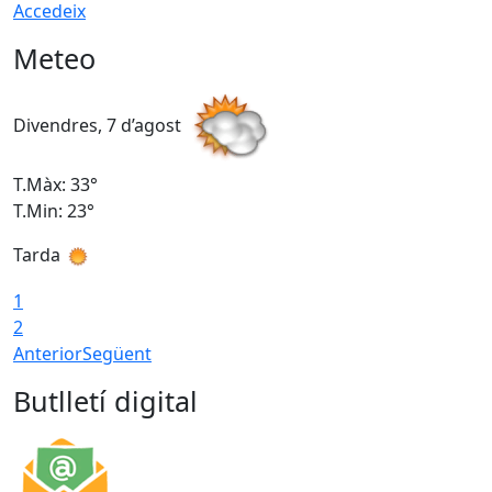
Accedeix
Meteo
Divendres, 7 d’agost
D
T.Màx: 33°
T
T.Min: 23°
T
Tarda
1
2
Anterior
Següent
Butlletí digital