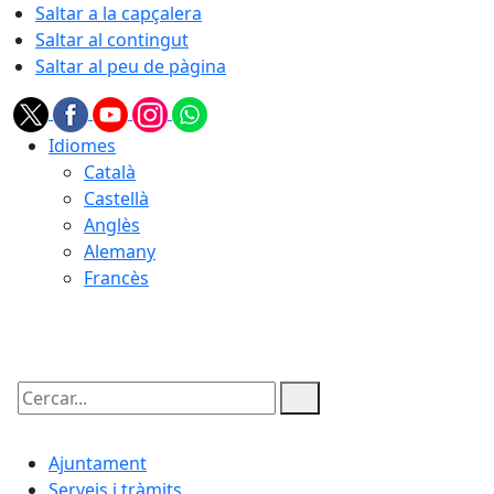
Saltar a la capçalera
Saltar al contingut
Saltar al peu de pàgina
Idiomes
Català
Castellà
Anglès
Alemany
Francès
07.08.2026 | 08:54
Cercar:
Ajuntament
Serveis i tràmits