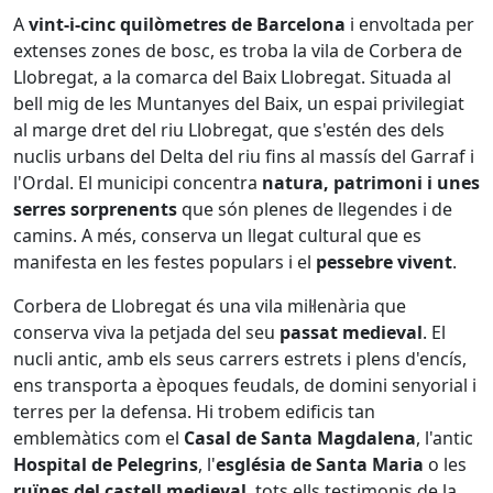
A
vint-i-cinc quilòmetres de Barcelona
i envoltada per
extenses zones de bosc, es troba la vila de Corbera de
Llobregat, a la comarca del Baix Llobregat. Situada al
bell mig de les Muntanyes del Baix, un espai privilegiat
al marge dret del riu Llobregat, que s'estén des dels
nuclis urbans del Delta del riu fins al massís del Garraf i
l'Ordal. El municipi concentra
natura, patrimoni i unes
serres sorprenents
que són plenes de llegendes i de
camins. A més, conserva un llegat cultural que es
manifesta en les festes populars i el
pessebre vivent
.
Corbera de Llobregat és una vila mil·lenària que
conserva viva la petjada del seu
passat medieval
. El
nucli antic, amb els seus carrers estrets i plens d'encís,
ens transporta a èpoques feudals, de domini senyorial i
terres per la defensa. Hi trobem edificis tan
emblemàtics com el
Casal de Santa Magdalena
, l'antic
Hospital de Pelegrins
, l'
església de Santa Maria
o les
ruïnes del castell medieval
, tots ells testimonis de la