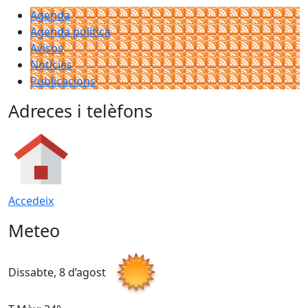
Agenda
Agenda política
Avisos
Notícies
Publicacions
Adreces i telèfons
Accedeix
Meteo
Dissabte, 8 d’agost
D