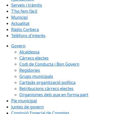
Serveis i tràmits
T'ho fem fàcil
Municipi
Actualitat
Ràdio Corbera
Telèfons d'interès
Govern
Alcaldessa
Càrrecs electes
Codi de Conducta i Bon Govern
Regidories
Grups municipals
Cartipàs organització política
Retribucions càrrecs electes
Organismes dels que en forma part
Ple municipal
Juntes de govern
Comissió Especial de Comptes