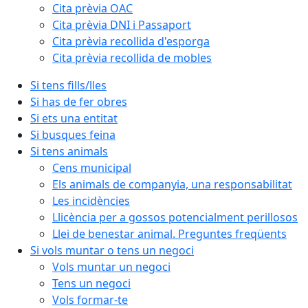
Cita prèvia OAC
Cita prèvia DNI i Passaport
Cita prèvia recollida d'esporga
Cita prèvia recollida de mobles
Si tens fills/lles
Si has de fer obres
Si ets una entitat
Si busques feina
Si tens animals
Cens municipal
Els animals de companyia, una responsabilitat
Les incidències
Llicència per a gossos potencialment perillosos
Llei de benestar animal. Preguntes freqüents
Si vols muntar o tens un negoci
Vols muntar un negoci
Tens un negoci
Vols formar-te