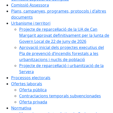
Comissió Assessora
Plans, campanyes, programes, protocols i d'altres
documents
Urbanisme i territori
Projecte de reparcel·lació de la UA de Can
Margarit aprovat definitivament per la Junta de
Govern Local de 22 de juny de 2026
Aprovació inicial dels projectes executius del
Pla de prevenció d’incendis forestals a les
urbanitzacions i nuclis de població
Projecte de reparcel·lació i urbanització de la
Servera
Processos electorals
Ofertes laborals
Oferta pública
Contractacions temporals subvencionades
Oferta privada
Normativa