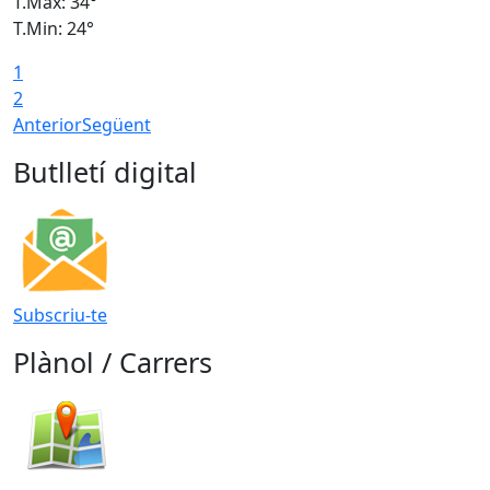
T.Màx: 34°
T
T.Min: 24°
T
1
2
Anterior
Següent
Butlletí digital
Subscriu-te
Plànol / Carrers