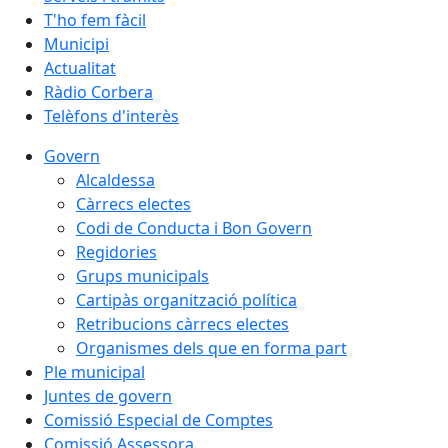
T'ho fem fàcil
Municipi
Actualitat
Ràdio Corbera
Telèfons d'interès
Govern
Alcaldessa
Càrrecs electes
Codi de Conducta i Bon Govern
Regidories
Grups municipals
Cartipàs organització política
Retribucions càrrecs electes
Organismes dels que en forma part
Ple municipal
Juntes de govern
Comissió Especial de Comptes
Comissió Assessora