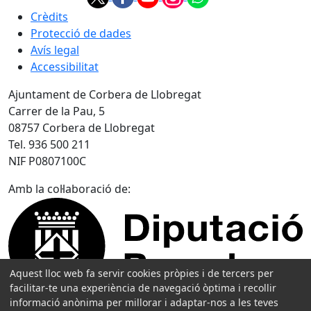
Crèdits
Protecció de dades
Avís legal
Accessibilitat
Ajuntament de Corbera de Llobregat
Carrer de la Pau, 5
08757 Corbera de Llobregat
Tel. 936 500 211
NIF P0807100C
Amb la col·laboració de:
Aquest lloc web fa servir cookies pròpies i de tercers per
facilitar-te una experiència de navegació òptima i recollir
informació anònima per millorar i adaptar-nos a les teves