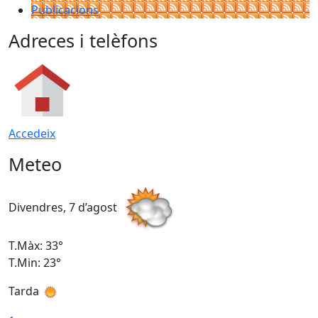
Publicacions
Adreces i telèfons
Accedeix
Meteo
Divendres, 7 d’agost
D
T.Màx: 33°
T
T.Min: 23°
T
Tarda