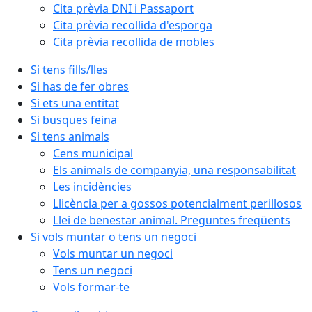
Cita prèvia DNI i Passaport
Cita prèvia recollida d'esporga
Cita prèvia recollida de mobles
Si tens fills/lles
Si has de fer obres
Si ets una entitat
Si busques feina
Si tens animals
Cens municipal
Els animals de companyia, una responsabilitat
Les incidències
Llicència per a gossos potencialment perillosos
Llei de benestar animal. Preguntes freqüents
Si vols muntar o tens un negoci
Vols muntar un negoci
Tens un negoci
Vols formar-te