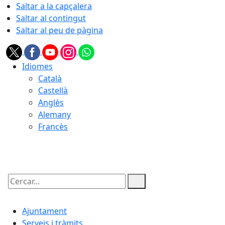
Saltar a la capçalera
Saltar al contingut
Saltar al peu de pàgina
Idiomes
Català
Castellà
Anglès
Alemany
Francès
07.08.2026 | 12:03
Cercar:
Ajuntament
Serveis i tràmits