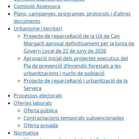
Comissió Assessora
Plans, campanyes, programes, protocols i d'altres
documents
Urbanisme i territori
Projecte de reparcel·lació de la UA de Can
Margarit aprovat definitivament per la Junta de
Govern Local de 22 de juny de 2026
Aprovació inicial dels projectes executius del
Pla de prevenció d’incendis forestals a les
urbanitzacions i nuclis de població
Projecte de reparcel·lació i urbanització de la
Servera
Processos electorals
Ofertes laborals
Oferta pública
Contractacions temporals subvencionades
Oferta privada
Normativa