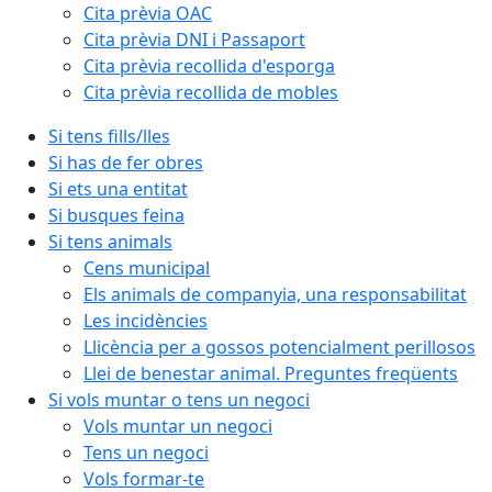
Cita prèvia OAC
Cita prèvia DNI i Passaport
Cita prèvia recollida d'esporga
Cita prèvia recollida de mobles
Si tens fills/lles
Si has de fer obres
Si ets una entitat
Si busques feina
Si tens animals
Cens municipal
Els animals de companyia, una responsabilitat
Les incidències
Llicència per a gossos potencialment perillosos
Llei de benestar animal. Preguntes freqüents
Si vols muntar o tens un negoci
Vols muntar un negoci
Tens un negoci
Vols formar-te