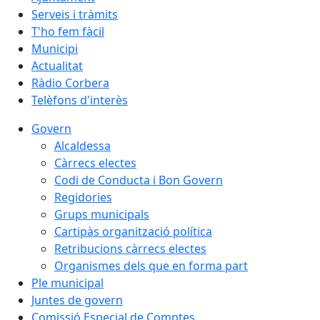
Serveis i tràmits
T'ho fem fàcil
Municipi
Actualitat
Ràdio Corbera
Telèfons d'interès
Govern
Alcaldessa
Càrrecs electes
Codi de Conducta i Bon Govern
Regidories
Grups municipals
Cartipàs organització política
Retribucions càrrecs electes
Organismes dels que en forma part
Ple municipal
Juntes de govern
Comissió Especial de Comptes