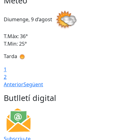
Meteo
Diumenge, 9 d’agost
D
T.Màx: 36°
T
T.Min: 25°
T
Tarda
T
1
2
Anterior
Següent
Butlletí digital
Subscriu-te