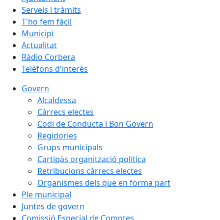
Serveis i tràmits
T'ho fem fàcil
Municipi
Actualitat
Ràdio Corbera
Telèfons d'interès
Govern
Alcaldessa
Càrrecs electes
Codi de Conducta i Bon Govern
Regidories
Grups municipals
Cartipàs organització política
Retribucions càrrecs electes
Organismes dels que en forma part
Ple municipal
Juntes de govern
Comissió Especial de Comptes