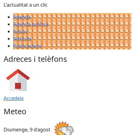
L'actualitat a un clic
Agenda
Agenda política
Avisos
Notícies
Publicacions
Adreces i telèfons
Accedeix
Meteo
Diumenge, 9 d’agost
D