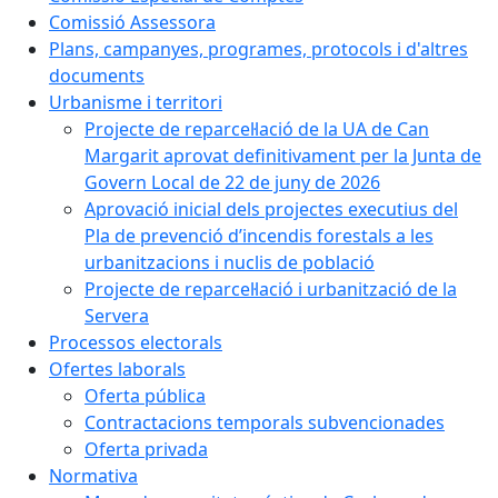
Comissió Assessora
Plans, campanyes, programes, protocols i d'altres
documents
Urbanisme i territori
Projecte de reparcel·lació de la UA de Can
Margarit aprovat definitivament per la Junta de
Govern Local de 22 de juny de 2026
Aprovació inicial dels projectes executius del
Pla de prevenció d’incendis forestals a les
urbanitzacions i nuclis de població
Projecte de reparcel·lació i urbanització de la
Servera
Processos electorals
Ofertes laborals
Oferta pública
Contractacions temporals subvencionades
Oferta privada
Normativa