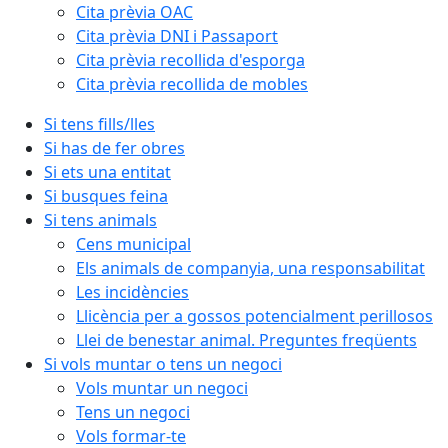
Cita prèvia OAC
Cita prèvia DNI i Passaport
Cita prèvia recollida d'esporga
Cita prèvia recollida de mobles
Si tens fills/lles
Si has de fer obres
Si ets una entitat
Si busques feina
Si tens animals
Cens municipal
Els animals de companyia, una responsabilitat
Les incidències
Llicència per a gossos potencialment perillosos
Llei de benestar animal. Preguntes freqüents
Si vols muntar o tens un negoci
Vols muntar un negoci
Tens un negoci
Vols formar-te