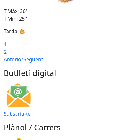
T.Màx: 36°
T
T.Min: 25°
T
Tarda
T
1
2
Anterior
Següent
Butlletí digital
Subscriu-te
Plànol / Carrers