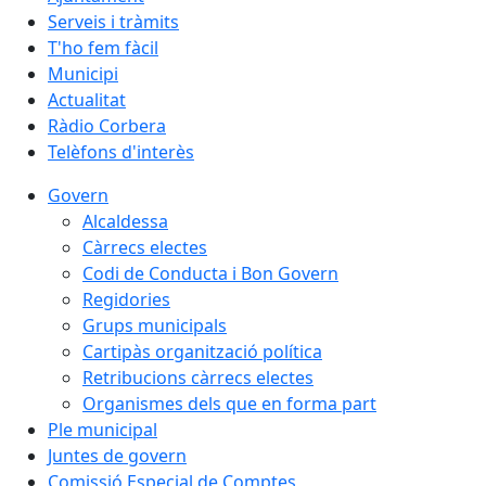
Serveis i tràmits
T'ho fem fàcil
Municipi
Actualitat
Ràdio Corbera
Telèfons d'interès
Govern
Alcaldessa
Càrrecs electes
Codi de Conducta i Bon Govern
Regidories
Grups municipals
Cartipàs organització política
Retribucions càrrecs electes
Organismes dels que en forma part
Ple municipal
Juntes de govern
Comissió Especial de Comptes