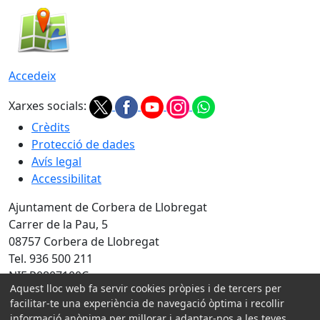
Accedeix
Xarxes socials:
Crèdits
Protecció de dades
Avís legal
Accessibilitat
Ajuntament de Corbera de Llobregat
Carrer de la Pau, 5
08757 Corbera de Llobregat
Tel. 936 500 211
NIF P0807100C
Aquest lloc web fa servir cookies pròpies i de tercers per
facilitar-te una experiència de navegació òptima i recollir
Amb la col·laboració de:
informació anònima per millorar i adaptar-nos a les teves