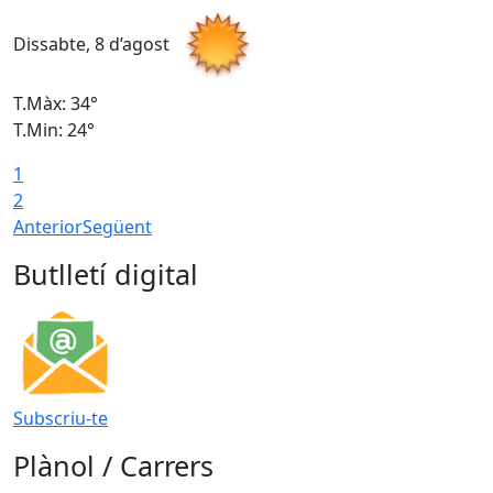
Dissabte, 8 d’agost
D
T.Màx: 34°
T
T.Min: 24°
T
1
2
Anterior
Següent
Butlletí digital
Subscriu-te
Plànol / Carrers