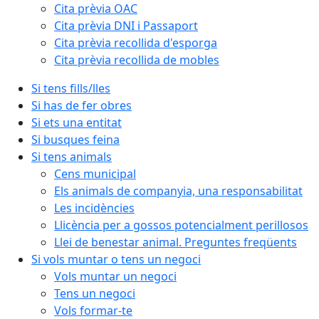
Cita prèvia OAC
Cita prèvia DNI i Passaport
Cita prèvia recollida d'esporga
Cita prèvia recollida de mobles
Si tens fills/lles
Si has de fer obres
Si ets una entitat
Si busques feina
Si tens animals
Cens municipal
Els animals de companyia, una responsabilitat
Les incidències
Llicència per a gossos potencialment perillosos
Llei de benestar animal. Preguntes freqüents
Si vols muntar o tens un negoci
Vols muntar un negoci
Tens un negoci
Vols formar-te