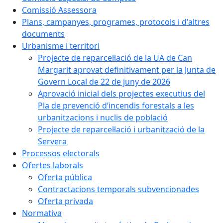
Comissió Assessora
Plans, campanyes, programes, protocols i d'altres
documents
Urbanisme i territori
Projecte de reparcel·lació de la UA de Can
Margarit aprovat definitivament per la Junta de
Govern Local de 22 de juny de 2026
Aprovació inicial dels projectes executius del
Pla de prevenció d’incendis forestals a les
urbanitzacions i nuclis de població
Projecte de reparcel·lació i urbanització de la
Servera
Processos electorals
Ofertes laborals
Oferta pública
Contractacions temporals subvencionades
Oferta privada
Normativa