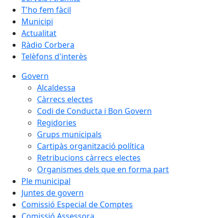
T'ho fem fàcil
Municipi
Actualitat
Ràdio Corbera
Telèfons d'interès
Govern
Alcaldessa
Càrrecs electes
Codi de Conducta i Bon Govern
Regidories
Grups municipals
Cartipàs organització política
Retribucions càrrecs electes
Organismes dels que en forma part
Ple municipal
Juntes de govern
Comissió Especial de Comptes
Comissió Assessora