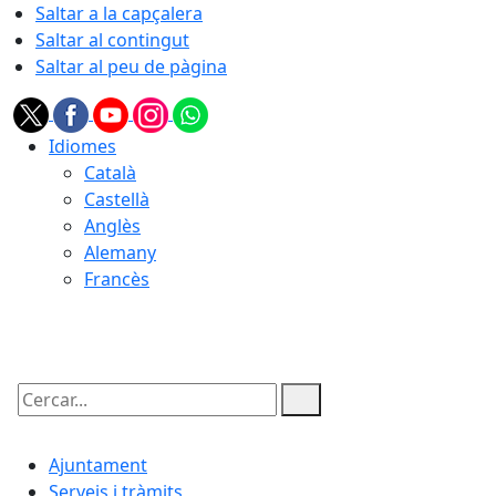
Saltar a la capçalera
Saltar al contingut
Saltar al peu de pàgina
Idiomes
Català
Castellà
Anglès
Alemany
Francès
09.08.2026 | 10:08
Cercar:
Ajuntament
Serveis i tràmits