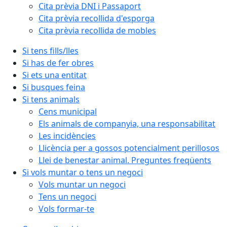
Cita prèvia DNI i Passaport
Cita prèvia recollida d'esporga
Cita prèvia recollida de mobles
Si tens fills/lles
Si has de fer obres
Si ets una entitat
Si busques feina
Si tens animals
Cens municipal
Els animals de companyia, una responsabilitat
Les incidències
Llicència per a gossos potencialment perillosos
Llei de benestar animal. Preguntes freqüents
Si vols muntar o tens un negoci
Vols muntar un negoci
Tens un negoci
Vols formar-te