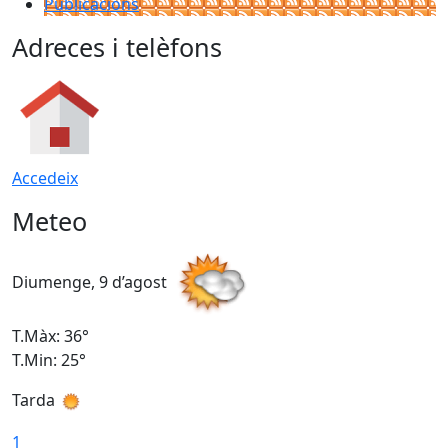
Publicacions
Adreces i telèfons
Accedeix
Meteo
Diumenge, 9 d’agost
D
T.Màx: 36°
T
T.Min: 25°
T
Tarda
T
1