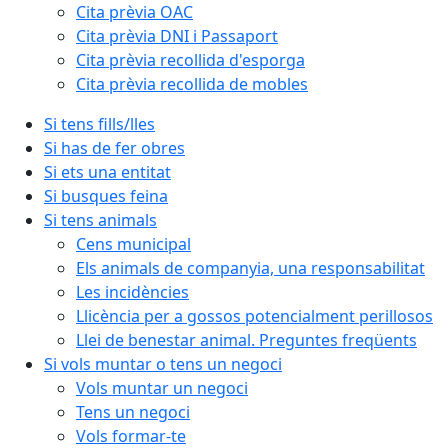
Cita prèvia OAC
Cita prèvia DNI i Passaport
Cita prèvia recollida d'esporga
Cita prèvia recollida de mobles
Si tens fills/lles
Si has de fer obres
Si ets una entitat
Si busques feina
Si tens animals
Cens municipal
Els animals de companyia, una responsabilitat
Les incidències
Llicència per a gossos potencialment perillosos
Llei de benestar animal. Preguntes freqüents
Si vols muntar o tens un negoci
Vols muntar un negoci
Tens un negoci
Vols formar-te