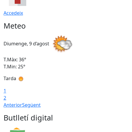
Accedeix
Meteo
Diumenge, 9 d’agost
D
T.Màx: 36°
T
T.Min: 25°
T
Tarda
T
1
2
Anterior
Següent
Butlletí digital