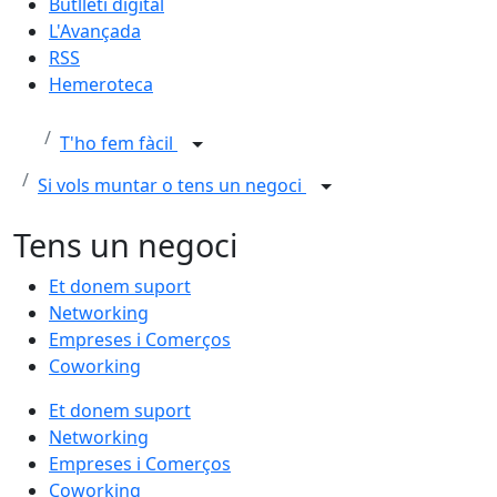
Butlletí digital
L'Avançada
RSS
Hemeroteca
T'ho fem fàcil
Si vols muntar o tens un negoci
Tens un negoci
Et donem suport
Networking
Empreses i Comerços
Coworking
Et donem suport
Networking
Empreses i Comerços
Coworking