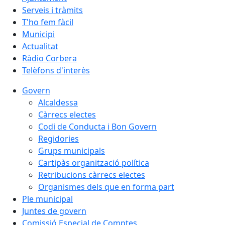
Serveis i tràmits
T'ho fem fàcil
Municipi
Actualitat
Ràdio Corbera
Telèfons d'interès
Govern
Alcaldessa
Càrrecs electes
Codi de Conducta i Bon Govern
Regidories
Grups municipals
Cartipàs organització política
Retribucions càrrecs electes
Organismes dels que en forma part
Ple municipal
Juntes de govern
Comissió Especial de Comptes