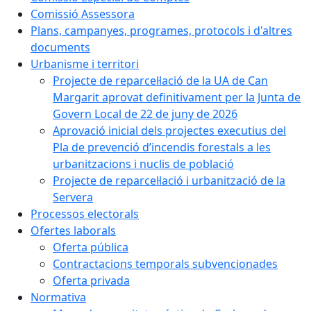
Comissió Assessora
Plans, campanyes, programes, protocols i d'altres
documents
Urbanisme i territori
Projecte de reparcel·lació de la UA de Can
Margarit aprovat definitivament per la Junta de
Govern Local de 22 de juny de 2026
Aprovació inicial dels projectes executius del
Pla de prevenció d’incendis forestals a les
urbanitzacions i nuclis de població
Projecte de reparcel·lació i urbanització de la
Servera
Processos electorals
Ofertes laborals
Oferta pública
Contractacions temporals subvencionades
Oferta privada
Normativa