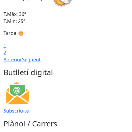
T.Màx: 36°
T
T.Min: 25°
T
Tarda
T
1
2
Anterior
Següent
Butlletí digital
Subscriu-te
Plànol / Carrers