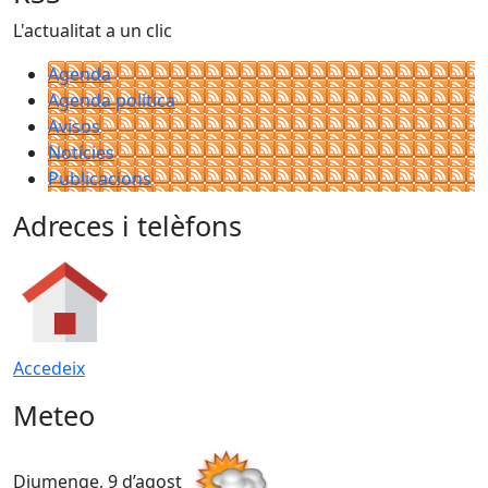
L'actualitat a un clic
Agenda
Agenda política
Avisos
Notícies
Publicacions
Adreces i telèfons
Accedeix
Meteo
Diumenge, 9 d’agost
D