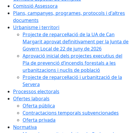
Comissió Assessora
Plans, campanyes, programes, protocols i d'altres
documents
Urbanisme i territori
Projecte de reparcel·lació de la UA de Can
Margarit aprovat definitivament per la Junta de
Govern Local de 22 de juny de 2026
Aprovació inicial dels projectes executius del
Pla de prevenció d’incendis forestals a les
urbanitzacions i nuclis de població
Projecte de reparcel·lació i urbanització de la
Servera
Processos electorals
Ofertes laborals
Oferta pública
Contractacions temporals subvencionades
Oferta privada
Normativa