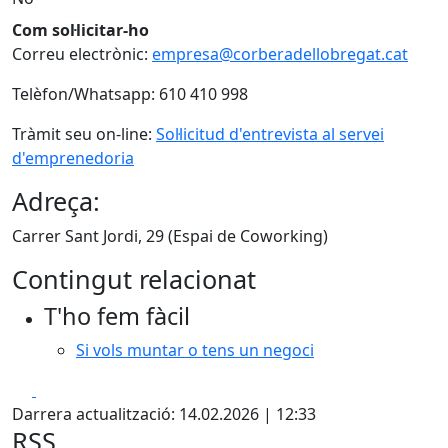
Com sol·licitar-ho
Correu electrònic:
empresa@corberadellobregat.cat
Telèfon/Whatsapp: 610 410 998
Tràmit seu on-line:
Sol·licitud d'entrevista al servei
d'emprenedoria
Adreça:
Carrer Sant Jordi, 29 (Espai de Coworking)
Contingut relacionat
T'ho fem fàcil
Si vols muntar o tens un negoci
Facebook
X
Darrera actualització: 14.02.2026 | 12:33
RSS