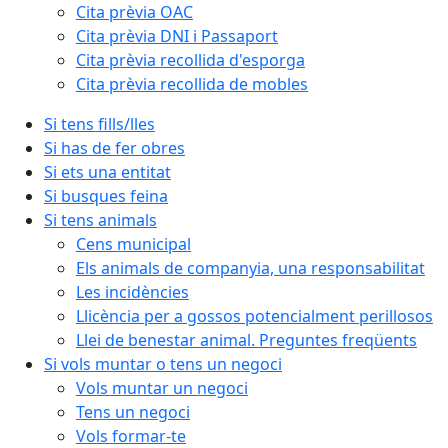
Cita prèvia OAC
Cita prèvia DNI i Passaport
Cita prèvia recollida d'esporga
Cita prèvia recollida de mobles
Si tens fills/lles
Si has de fer obres
Si ets una entitat
Si busques feina
Si tens animals
Cens municipal
Els animals de companyia, una responsabilitat
Les incidències
Llicència per a gossos potencialment perillosos
Llei de benestar animal. Preguntes freqüents
Si vols muntar o tens un negoci
Vols muntar un negoci
Tens un negoci
Vols formar-te