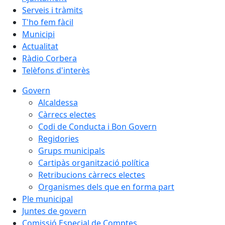
Serveis i tràmits
T'ho fem fàcil
Municipi
Actualitat
Ràdio Corbera
Telèfons d'interès
Govern
Alcaldessa
Càrrecs electes
Codi de Conducta i Bon Govern
Regidories
Grups municipals
Cartipàs organització política
Retribucions càrrecs electes
Organismes dels que en forma part
Ple municipal
Juntes de govern
Comissió Especial de Comptes