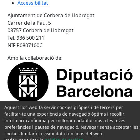
Accessibilitat
Ajuntament de Corbera de Llobregat
Carrer de la Pau, 5
08757 Corbera de Llobregat
Tel. 936 500 211
NIF P0807100C
Amb la col·laboració de:
Aquest lloc web fa servir cookies pròpies i de tercers per
facilitar-te una experiència de navegació òptima i recollir
informació anònima per millorar i adaptar-nos a les teves
preferències i pautes de navegació. Navegar sense acceptar les
cookies limitarà la visibilitat i funcions del web.