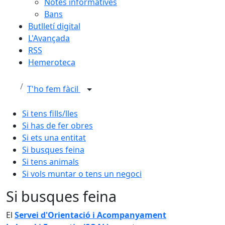
Notes informatives
Bans
Butlletí digital
L'Avançada
RSS
Hemeroteca
T'ho fem fàcil
Si tens fills/lles
Si has de fer obres
Si ets una entitat
Si busques feina
Si tens animals
Si vols muntar o tens un negoci
Si busques feina
El
Servei d'Orientació i Acompanyament