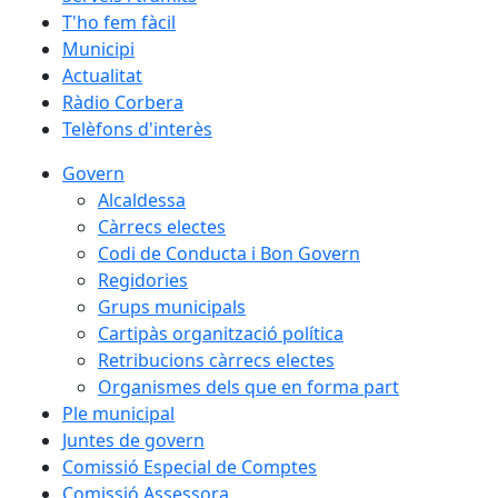
T'ho fem fàcil
Municipi
Actualitat
Ràdio Corbera
Telèfons d'interès
Govern
Alcaldessa
Càrrecs electes
Codi de Conducta i Bon Govern
Regidories
Grups municipals
Cartipàs organització política
Retribucions càrrecs electes
Organismes dels que en forma part
Ple municipal
Juntes de govern
Comissió Especial de Comptes
Comissió Assessora