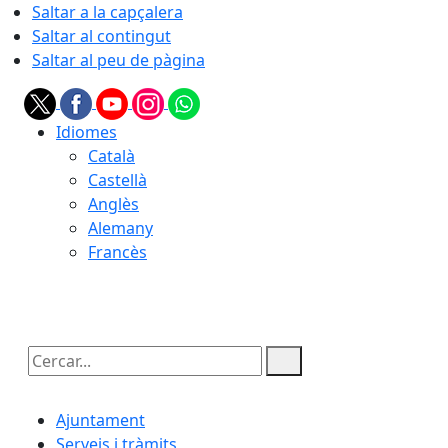
Saltar a la capçalera
Saltar al contingut
Saltar al peu de pàgina
Idiomes
Català
Castellà
Anglès
Alemany
Francès
07.08.2026 | 09:39
Cercar:
Ajuntament
Serveis i tràmits