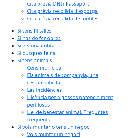
Cita prèvia DNI i Passaport
Cita prèvia recollida d'esporga
Cita prèvia recollida de mobles
Si tens fills/lles
Si has de fer obres
Si ets una entitat
Si busques feina
Si tens animals
Cens municipal
Els animals de companyia, una
responsabilitat
Les incidències
Llicència per a gossos potencialment
perillosos
Llei de benestar animal. Preguntes
freqüents
Si vols muntar o tens un negoci
Vols muntar un negoci