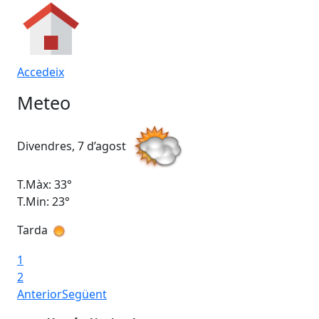
Accedeix
Meteo
Divendres, 7 d’agost
Dis
T.Màx: 33°
T.M
T.Min: 23°
T.M
Tarda
1
2
Anterior
Següent