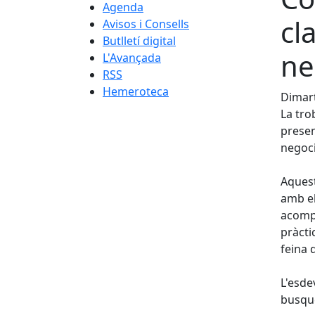
Agenda
cl
Avisos i Consells
Butlletí digital
ne
L'Avançada
RSS
Hemeroteca
Dimart
La tro
presen
negoci
Aquest
amb el
acompa
pràcti
feina 
L'esde
busque