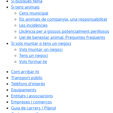
Si busques feina
Si tens animals
Cens municipal
Els animals de companyia, una responsabilitat
Les incidències
Llicència per a gossos potencialment perillosos
Llei de benestar animal. Preguntes freqüents
Si vols muntar o tens un negoci
Vols muntar un negoci
Tens un negoci
Vols formar-te
Com arribar-hi
Transport públic
Telèfons d'interès
Equipaments
Entitats i associacions
Empreses i comerços
Guia de carrers / Plànol