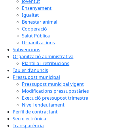
Joventut
Ensenyament
Igualtat
Benestar animal
Cooperació
Salut Pública
Urbanitzacions
Subvencions
Organització administrativa
Plantilla i retribucions
Tauler d'anuncis
Pressupost municipal
Pressupost municipal vigent
Modificacions pressupostàries
Execució pressupost trimestral
Nivell endeutament
Perfil de contractant
Seu electrònica
Transparència