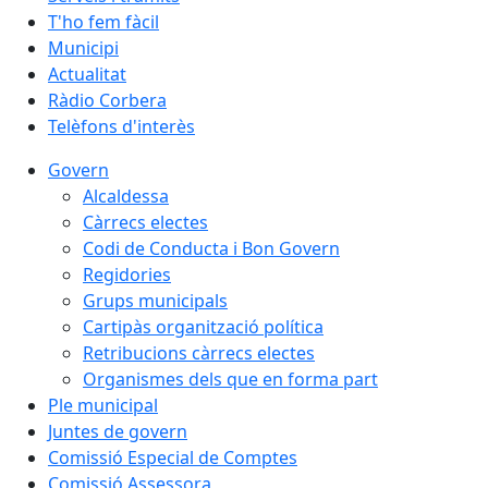
T'ho fem fàcil
Municipi
Actualitat
Ràdio Corbera
Telèfons d'interès
Govern
Alcaldessa
Càrrecs electes
Codi de Conducta i Bon Govern
Regidories
Grups municipals
Cartipàs organització política
Retribucions càrrecs electes
Organismes dels que en forma part
Ple municipal
Juntes de govern
Comissió Especial de Comptes
Comissió Assessora