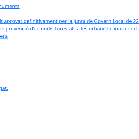
ocuments
it aprovat definitivament per la Junta de Govern Local de 2
de prevenció d’incendis forestals a les urbanitzacions i nucl
vera
gat.