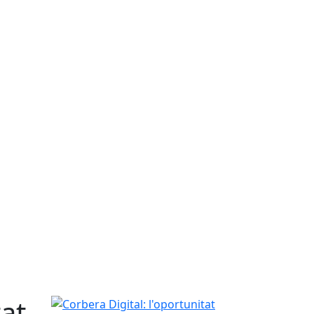
tat
Corbera Digital: l'oportunitat clau per transforma