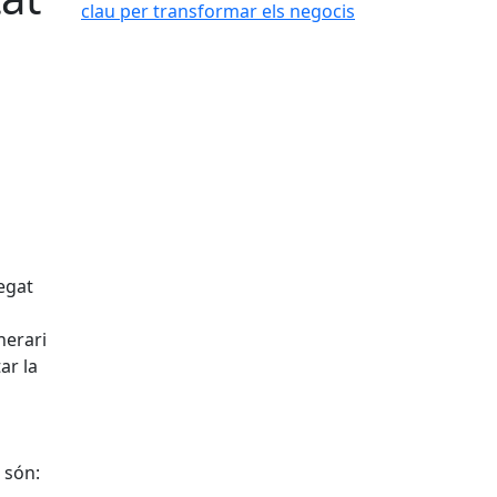
egat
nerari
ar la
 són: