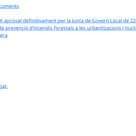
ocuments
it aprovat definitivament per la Junta de Govern Local de 2
de prevenció d’incendis forestals a les urbanitzacions i nucl
vera
gat.