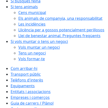
Si busques feina
Si tens animals
Cens municipal
Els animals de companyia, una responsabilitat
Les incidències
Llicència per a gossos potencialment perillosos
Llei de benestar animal. Preguntes freqüents
Si vols muntar o tens un negoci
Vols muntar un negoci
Tens un negoci
Vols formar-te
Com arribar-hi
Transport públic
Telèfons d'interès
Equipaments
Entitats i associacions
Empreses i comerços
Guia de carrers / Plànol