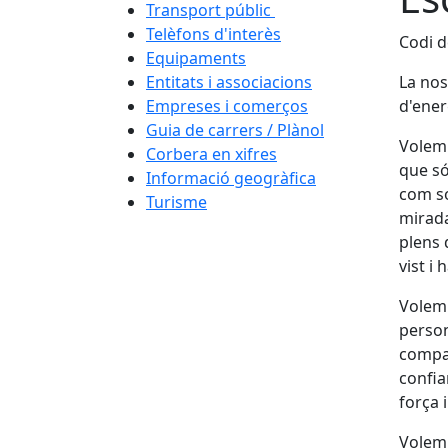
Transport públic
Telèfons d'interès
Codi d
Equipaments
Entitats i associacions
La nos
Empreses i comerços
d'ener
Guia de carrers / Plànol
Volem 
Corbera en xifres
que só
Informació geogràfica
com so
Turisme
mirada
plens 
vist i
Volem 
person
compar
confia
força 
Volem 