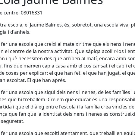
e centre: 08016331
tra escola, el Jaume Balmes, és, sobretot, una escola viva, p
gia i d'anhels.
fer una escola que creixi al mateix ritme que els nens i nen
n el centre de la nostra activitat. Que sàpiga acollir-los i e
n i què necessiten des que arriben al matí, encara amb son
, fins que marxen cap a casa amb el cos cansat i el cap i el 
de coses per explicar: el que han fet, el que han jugat, el qu
 han escoltat. El que han après.
fer una escola que sigui dels nens i nenes, de les famílies i 
es que hi treballem. Creiem que educar és una responsabil
tida i que el diàleg entre l'escola i la família crea vincles de
nça que fan que la identitat dels nens i nenes es construei
i seguretat.
fer una escola que escolti atentament, que treballi en equi