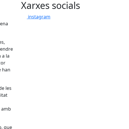
Xarxes socials
instagram
lena
es,
ntendre
 a la
cor
e han
de les
itat
xi amb
p, que