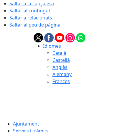
Saltar a la capçalera
Saltar al contingut
Saltar a relacionats
Saltar al peu de pàgina
Idiomes
Català
Castellà
Anglès
Alemany
Francès
08.08.2026 | 02:09
Ajuntament
Serveis i tràmits