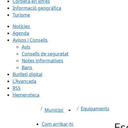
Corbera en xifres
Informació geogràfica
Turisme
Notícies
Agenda
Avisos i Consells
Avís
Consells de seguretat
Notes informatives
Bans
Butlletí digital
L'Avançada
RSS
Hemeroteca
Equipaments
Municipi
Es
Com arribar-hi