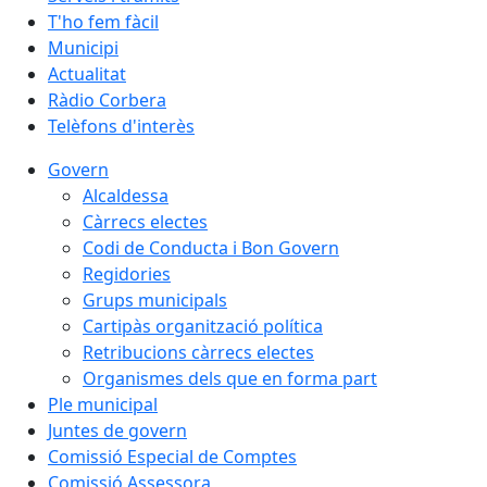
T'ho fem fàcil
Municipi
Actualitat
Ràdio Corbera
Telèfons d'interès
Govern
Alcaldessa
Càrrecs electes
Codi de Conducta i Bon Govern
Regidories
Grups municipals
Cartipàs organització política
Retribucions càrrecs electes
Organismes dels que en forma part
Ple municipal
Juntes de govern
Comissió Especial de Comptes
Comissió Assessora