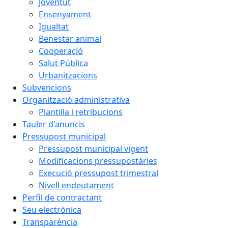
Joventut
Ensenyament
Igualtat
Benestar animal
Cooperació
Salut Pública
Urbanitzacions
Subvencions
Organització administrativa
Plantilla i retribucions
Tauler d'anuncis
Pressupost municipal
Pressupost municipal vigent
Modificacions pressupostàries
Execució pressupost trimestral
Nivell endeutament
Perfil de contractant
Seu electrònica
Transparència