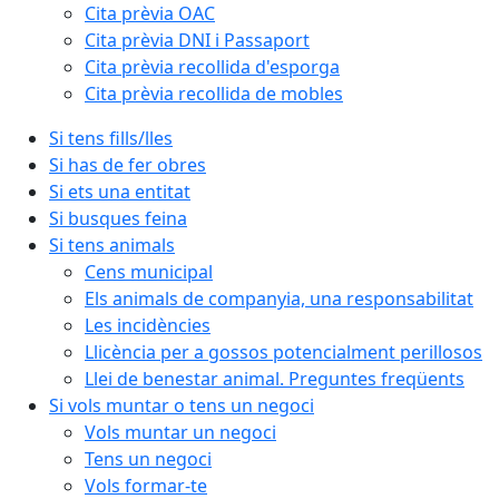
Cita prèvia OAC
Cita prèvia DNI i Passaport
Cita prèvia recollida d'esporga
Cita prèvia recollida de mobles
Si tens fills/lles
Si has de fer obres
Si ets una entitat
Si busques feina
Si tens animals
Cens municipal
Els animals de companyia, una responsabilitat
Les incidències
Llicència per a gossos potencialment perillosos
Llei de benestar animal. Preguntes freqüents
Si vols muntar o tens un negoci
Vols muntar un negoci
Tens un negoci
Vols formar-te