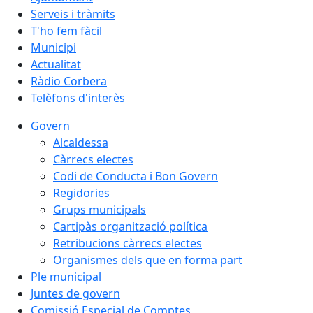
Serveis i tràmits
T'ho fem fàcil
Municipi
Actualitat
Ràdio Corbera
Telèfons d'interès
Govern
Alcaldessa
Càrrecs electes
Codi de Conducta i Bon Govern
Regidories
Grups municipals
Cartipàs organització política
Retribucions càrrecs electes
Organismes dels que en forma part
Ple municipal
Juntes de govern
Comissió Especial de Comptes