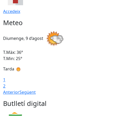
Accedeix
Meteo
Diumenge, 9 d’agost
D
T.Màx: 36°
T
T.Min: 25°
T
Tarda
T
1
2
Anterior
Següent
Butlletí digital