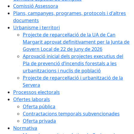
Comissió Assessora
Plans, campanyes, programes, protocols i d'altres
documents
Urbanisme i territori
Projecte de reparcel·lació de la UA de Can
Margarit aprovat definitivament per la Junta de
Govern Local de 22 de juny de 2026
Aprovació inicial dels projectes executius del
Pla de prevenció d’incendis forestals a les
urbanitzacions i nuclis de població
Projecte de reparcel·lació i urbanització de la
Servera
Processos electorals
Ofertes laborals
Oferta pública
Contractacions temporals subvencionades
Oferta privada
Normativa