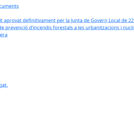
ocuments
it aprovat definitivament per la Junta de Govern Local de 2
de prevenció d’incendis forestals a les urbanitzacions i nucl
vera
gat.