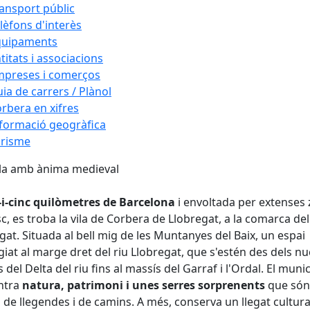
ansport públic
lèfons d'interès
quipaments
titats i associacions
mpreses i comerços
ia de carrers / Plànol
rbera en xifres
formació geogràfica
urisme
ila amb ànima medieval
-i-cinc quilòmetres de Barcelona
i envoltada per extenses
c, es troba la vila de Corbera de Llobregat, a la comarca del
gat. Situada al bell mig de les Muntanyes del Baix, un espai
egiat al marge dret del riu Llobregat, que s'estén des dels nu
 del Delta del riu fins al massís del Garraf i l'Ordal. El munic
ntra
natura, patrimoni i unes serres sorprenents
que són
 de llegendes i de camins. A més, conserva un llegat cultur