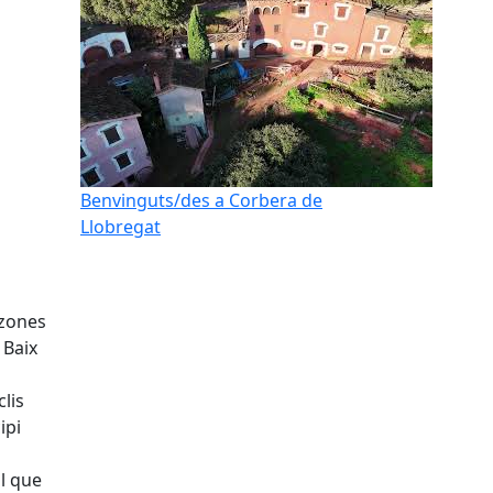
Benvinguts/des a Corbera de
Llobregat
 zones
 Baix
clis
ipi
al que