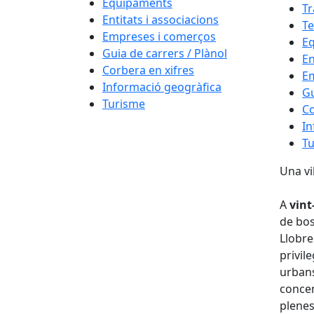
Equipaments
Tr
Entitats i associacions
Te
Empreses i comerços
E
Guia de carrers / Plànol
En
Corbera en xifres
E
Informació geogràfica
Gu
Turisme
Co
In
T
Una v
A
vint
de bos
Llobre
privil
urbans
conce
plenes