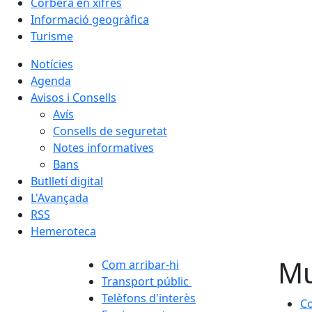
Corbera en xifres
Informació geogràfica
Turisme
Notícies
Agenda
Avisos i Consells
Avís
Consells de seguretat
Notes informatives
Bans
Butlletí digital
L'Avançada
RSS
Hemeroteca
Mu
Com arribar-hi
Transport públic
Telèfons d'interès
Co