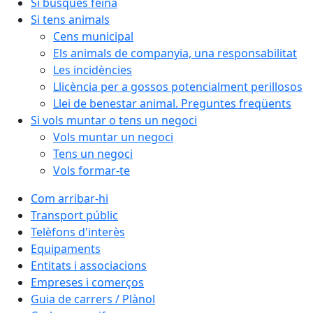
Si busques feina
Si tens animals
Cens municipal
Els animals de companyia, una responsabilitat
Les incidències
Llicència per a gossos potencialment perillosos
Llei de benestar animal. Preguntes freqüents
Si vols muntar o tens un negoci
Vols muntar un negoci
Tens un negoci
Vols formar-te
Com arribar-hi
Transport públic
Telèfons d'interès
Equipaments
Entitats i associacions
Empreses i comerços
Guia de carrers / Plànol