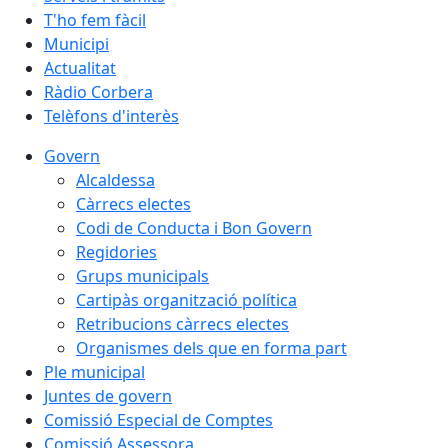
T'ho fem fàcil
Municipi
Actualitat
Ràdio Corbera
Telèfons d'interès
Govern
Alcaldessa
Càrrecs electes
Codi de Conducta i Bon Govern
Regidories
Grups municipals
Cartipàs organització política
Retribucions càrrecs electes
Organismes dels que en forma part
Ple municipal
Juntes de govern
Comissió Especial de Comptes
Comissió Assessora