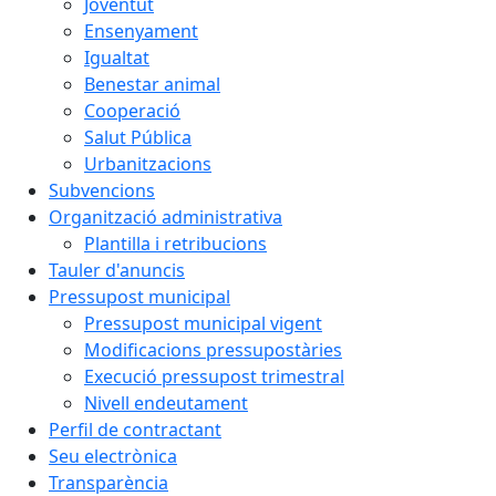
Joventut
Ensenyament
Igualtat
Benestar animal
Cooperació
Salut Pública
Urbanitzacions
Subvencions
Organització administrativa
Plantilla i retribucions
Tauler d'anuncis
Pressupost municipal
Pressupost municipal vigent
Modificacions pressupostàries
Execució pressupost trimestral
Nivell endeutament
Perfil de contractant
Seu electrònica
Transparència