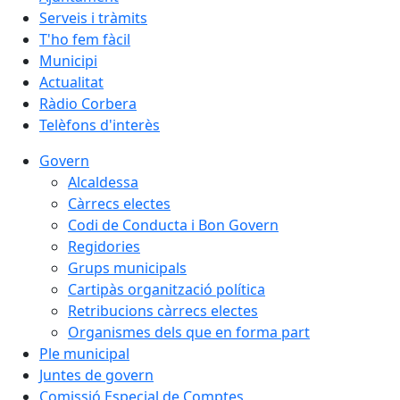
Serveis i tràmits
T'ho fem fàcil
Municipi
Actualitat
Ràdio Corbera
Telèfons d'interès
Govern
Alcaldessa
Càrrecs electes
Codi de Conducta i Bon Govern
Regidories
Grups municipals
Cartipàs organització política
Retribucions càrrecs electes
Organismes dels que en forma part
Ple municipal
Juntes de govern
Comissió Especial de Comptes