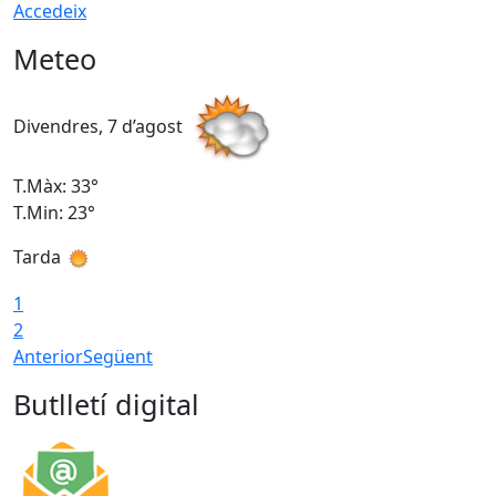
Accedeix
Meteo
Divendres, 7 d’agost
D
T.Màx: 33°
T
T.Min: 23°
T
Tarda
1
2
Anterior
Següent
Butlletí digital