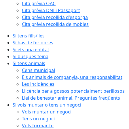
Cita prèvia OAC
Cita prèvia DNI i Passaport
Cita prèvia recollida d'esporga
Cita prèvia recollida de mobles
Si tens fills/lles
Si has de fer obres
Si ets una entitat
Si busques feina
Si tens animals
Cens municipal
Els animals de companyia, una responsabilitat
Les incidències
Llicència per a gossos potencialment perillosos
Llei de benestar animal. Preguntes freqüents
Si vols muntar o tens un negoci
Vols muntar un negoci
Tens un negoci
Vols formar-te