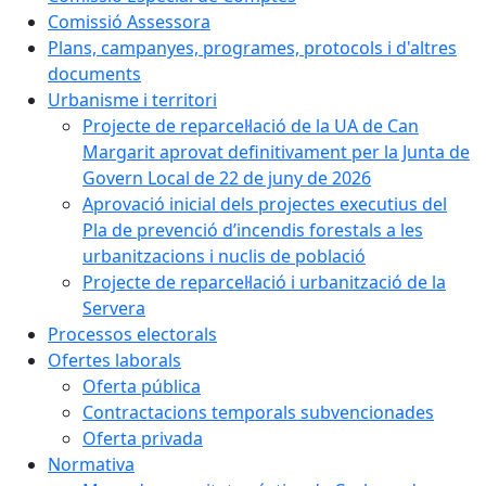
Comissió Assessora
Plans, campanyes, programes, protocols i d'altres
documents
Urbanisme i territori
Projecte de reparcel·lació de la UA de Can
Margarit aprovat definitivament per la Junta de
Govern Local de 22 de juny de 2026
Aprovació inicial dels projectes executius del
Pla de prevenció d’incendis forestals a les
urbanitzacions i nuclis de població
Projecte de reparcel·lació i urbanització de la
Servera
Processos electorals
Ofertes laborals
Oferta pública
Contractacions temporals subvencionades
Oferta privada
Normativa