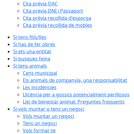
Cita prèvia OAC
Cita prèvia DNI i Passaport
Cita prèvia recollida d'esporga
Cita prèvia recollida de mobles
Si tens fills/lles
Si has de fer obres
Si ets una entitat
Si busques feina
Si tens animals
Cens municipal
Els animals de companyia, una responsabilitat
Les incidències
Llicència per a gossos potencialment perillosos
Llei de benestar animal. Preguntes freqüents
Si vols muntar o tens un negoci
Vols muntar un negoci
Tens un negoci
Vols formar-te