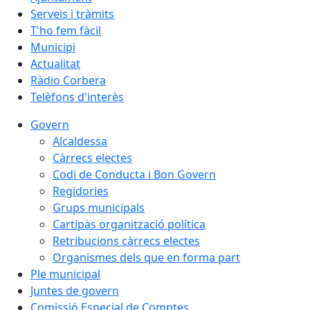
Serveis i tràmits
T'ho fem fàcil
Municipi
Actualitat
Ràdio Corbera
Telèfons d'interès
Govern
Alcaldessa
Càrrecs electes
Codi de Conducta i Bon Govern
Regidories
Grups municipals
Cartipàs organització política
Retribucions càrrecs electes
Organismes dels que en forma part
Ple municipal
Juntes de govern
Comissió Especial de Comptes