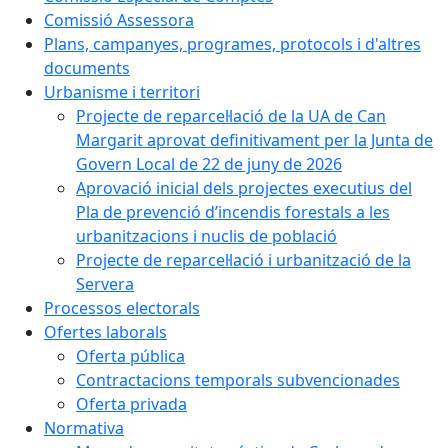
Comissió Assessora
Plans, campanyes, programes, protocols i d'altres
documents
Urbanisme i territori
Projecte de reparcel·lació de la UA de Can
Margarit aprovat definitivament per la Junta de
Govern Local de 22 de juny de 2026
Aprovació inicial dels projectes executius del
Pla de prevenció d’incendis forestals a les
urbanitzacions i nuclis de població
Projecte de reparcel·lació i urbanització de la
Servera
Processos electorals
Ofertes laborals
Oferta pública
Contractacions temporals subvencionades
Oferta privada
Normativa