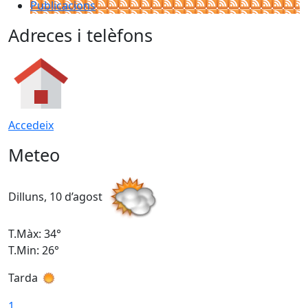
Publicacions
Adreces i telèfons
Accedeix
Meteo
Dilluns, 10 d’agost
D
T.Màx: 34°
T
T.Min: 26°
T
Tarda
T
1