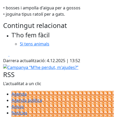
• bosses i ampolla d'aigua per a gossos
• joguina tipus ratolí per a gats.
Contingut relacionat
T'ho fem fàcil
Si tens animals
Facebook
X
Darrera actualització: 4.12.2025 | 13:52
Campanya “M’he perdut, m'ajudes?”
RSS
L'actualitat a un clic
Agenda
Agenda política
Avisos
Notícies