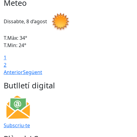
Meteo
Dissabte, 8 d’agost
D
T.Màx: 34°
T
T.Min: 24°
T
1
2
Anterior
Següent
Butlletí digital
Subscriu-te