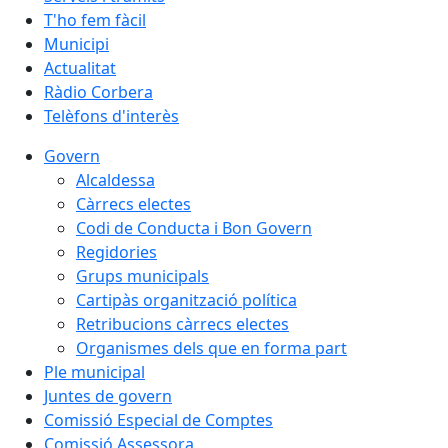
T'ho fem fàcil
Municipi
Actualitat
Ràdio Corbera
Telèfons d'interès
Govern
Alcaldessa
Càrrecs electes
Codi de Conducta i Bon Govern
Regidories
Grups municipals
Cartipàs organització política
Retribucions càrrecs electes
Organismes dels que en forma part
Ple municipal
Juntes de govern
Comissió Especial de Comptes
Comissió Assessora