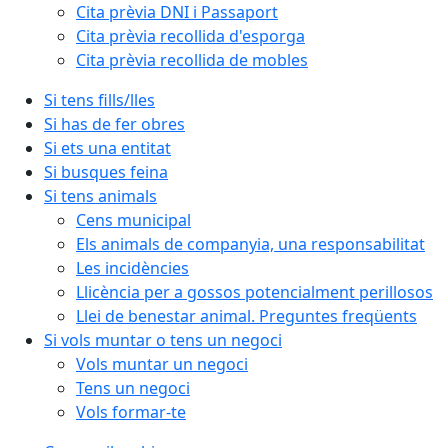
Cita prèvia DNI i Passaport
Cita prèvia recollida d'esporga
Cita prèvia recollida de mobles
Si tens fills/lles
Si has de fer obres
Si ets una entitat
Si busques feina
Si tens animals
Cens municipal
Els animals de companyia, una responsabilitat
Les incidències
Llicència per a gossos potencialment perillosos
Llei de benestar animal. Preguntes freqüents
Si vols muntar o tens un negoci
Vols muntar un negoci
Tens un negoci
Vols formar-te