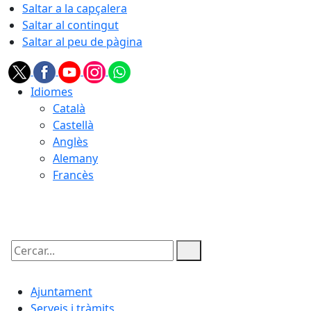
Saltar a la capçalera
Saltar al contingut
Saltar al peu de pàgina
Idiomes
Català
Castellà
Anglès
Alemany
Francès
08.08.2026 | 08:49
Cercar:
Ajuntament
Serveis i tràmits