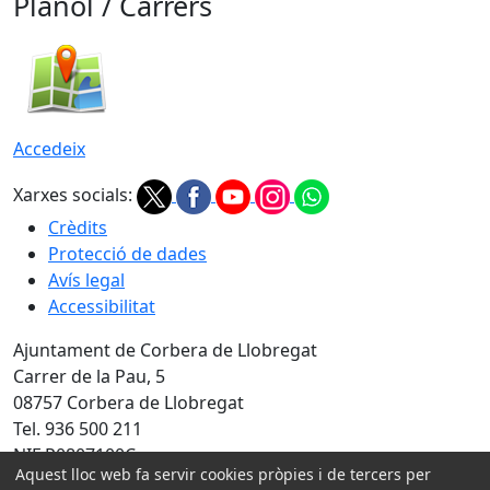
Plànol / Carrers
Accedeix
Xarxes socials:
Crèdits
Protecció de dades
Avís legal
Accessibilitat
Ajuntament de Corbera de Llobregat
Carrer de la Pau, 5
08757 Corbera de Llobregat
Tel. 936 500 211
NIF P0807100C
Aquest lloc web fa servir cookies pròpies i de tercers per