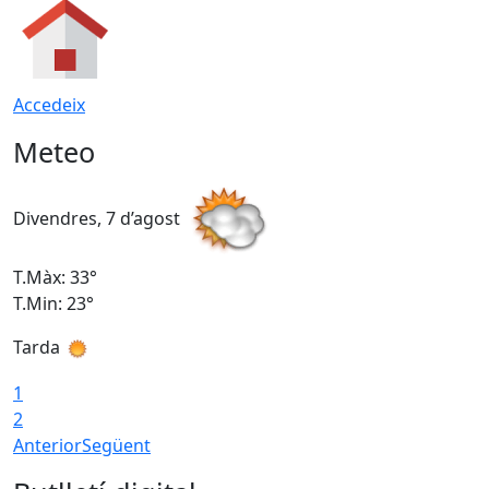
Accedeix
Meteo
Divendres, 7 d’agost
D
T.Màx: 33°
T
T.Min: 23°
T
Tarda
1
2
Anterior
Següent