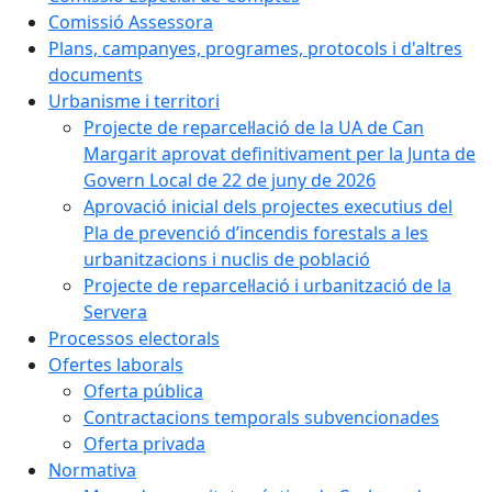
Comissió Assessora
Plans, campanyes, programes, protocols i d'altres
documents
Urbanisme i territori
Projecte de reparcel·lació de la UA de Can
Margarit aprovat definitivament per la Junta de
Govern Local de 22 de juny de 2026
Aprovació inicial dels projectes executius del
Pla de prevenció d’incendis forestals a les
urbanitzacions i nuclis de població
Projecte de reparcel·lació i urbanització de la
Servera
Processos electorals
Ofertes laborals
Oferta pública
Contractacions temporals subvencionades
Oferta privada
Normativa