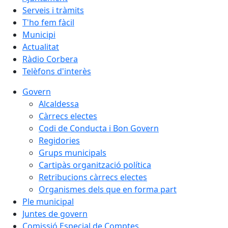
Serveis i tràmits
T'ho fem fàcil
Municipi
Actualitat
Ràdio Corbera
Telèfons d'interès
Govern
Alcaldessa
Càrrecs electes
Codi de Conducta i Bon Govern
Regidories
Grups municipals
Cartipàs organització política
Retribucions càrrecs electes
Organismes dels que en forma part
Ple municipal
Juntes de govern
Comissió Especial de Comptes