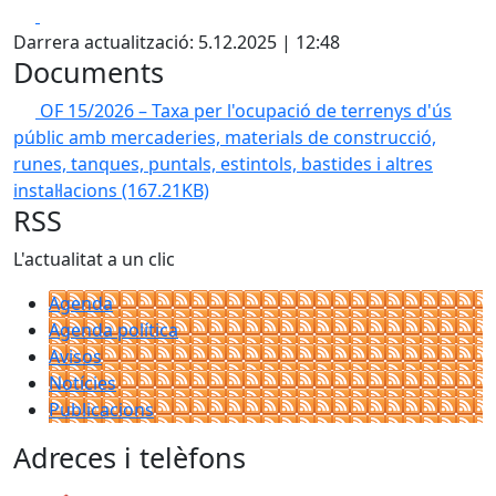
Facebook
X
Darrera actualització: 5.12.2025 | 12:48
Documents
OF 15/2026 – Taxa per l'ocupació de terrenys d'ús
públic amb mercaderies, materials de construcció,
runes, tanques, puntals, estintols, bastides i altres
instal·lacions
(167.21KB)
RSS
L'actualitat a un clic
Agenda
Agenda política
Avisos
Notícies
Publicacions
Adreces i telèfons