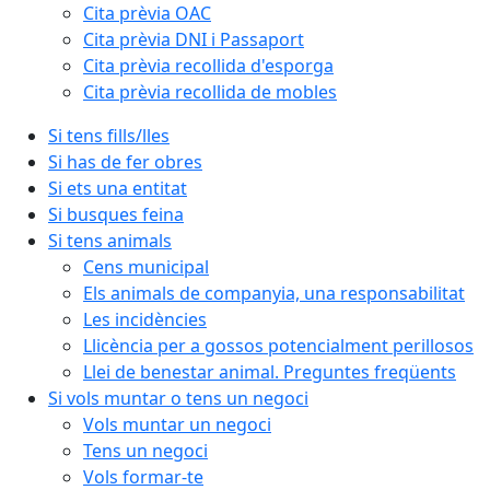
Cita prèvia OAC
Cita prèvia DNI i Passaport
Cita prèvia recollida d'esporga
Cita prèvia recollida de mobles
Si tens fills/lles
Si has de fer obres
Si ets una entitat
Si busques feina
Si tens animals
Cens municipal
Els animals de companyia, una responsabilitat
Les incidències
Llicència per a gossos potencialment perillosos
Llei de benestar animal. Preguntes freqüents
Si vols muntar o tens un negoci
Vols muntar un negoci
Tens un negoci
Vols formar-te