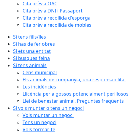
Cita prèvia OAC
Cita prèvia DNI i Passaport
Cita prèvia recollida d'esporga
Cita prèvia recollida de mobles
Si tens fills/lles
Si has de fer obres
Si ets una entitat
Si busques feina
Si tens animals
Cens municipal
Els animals de companyia, una responsabilitat
Les incidències
Llicència per a gossos potencialment perillosos
Llei de benestar animal. Preguntes freqüents
Si vols muntar o tens un negoci
Vols muntar un negoci
Tens un negoci
Vols formar-te