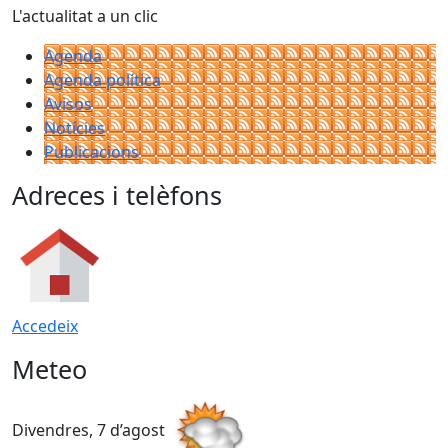
L'actualitat a un clic
Agenda
Agenda política
Avisos
Notícies
Publicacions
Adreces i telèfons
Accedeix
Meteo
Divendres, 7 d’agost
D