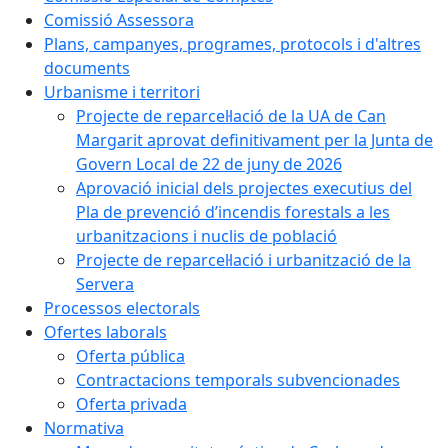
Comissió Assessora
Plans, campanyes, programes, protocols i d'altres
documents
Urbanisme i territori
Projecte de reparcel·lació de la UA de Can
Margarit aprovat definitivament per la Junta de
Govern Local de 22 de juny de 2026
Aprovació inicial dels projectes executius del
Pla de prevenció d’incendis forestals a les
urbanitzacions i nuclis de població
Projecte de reparcel·lació i urbanització de la
Servera
Processos electorals
Ofertes laborals
Oferta pública
Contractacions temporals subvencionades
Oferta privada
Normativa