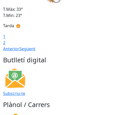
T.Màx: 33°
T
T.Min: 23°
T
Tarda
1
2
Anterior
Següent
Butlletí digital
Subscriu-te
Plànol / Carrers