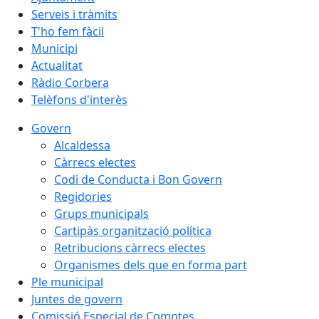
Serveis i tràmits
T'ho fem fàcil
Municipi
Actualitat
Ràdio Corbera
Telèfons d'interès
Govern
Alcaldessa
Càrrecs electes
Codi de Conducta i Bon Govern
Regidories
Grups municipals
Cartipàs organització política
Retribucions càrrecs electes
Organismes dels que en forma part
Ple municipal
Juntes de govern
Comissió Especial de Comptes