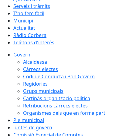
Serveis i tràmits
T'ho fem fàcil
Municipi
Actualitat
Ràdio Corbera
Telèfons d'interès
Govern
Alcaldessa
Càrrecs electes
Codi de Conducta i Bon Govern
Regidories
Grups municipals
Cartipàs organització política
Retribucions càrrecs electes
Organismes dels que en forma part
Ple municipal
Juntes de govern
Comissió Especial de Comptes