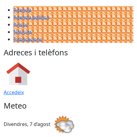
Agenda
Agenda política
Avisos
Notícies
Publicacions
Adreces i telèfons
Accedeix
Meteo
Divendres, 7 d’agost
D