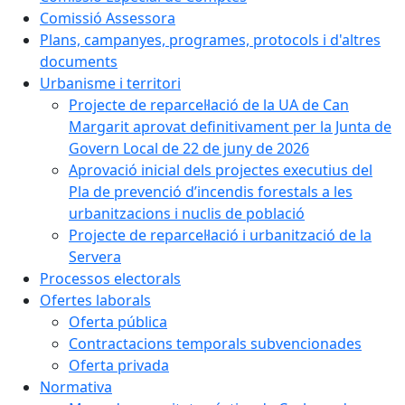
Comissió Assessora
Plans, campanyes, programes, protocols i d'altres
documents
Urbanisme i territori
Projecte de reparcel·lació de la UA de Can
Margarit aprovat definitivament per la Junta de
Govern Local de 22 de juny de 2026
Aprovació inicial dels projectes executius del
Pla de prevenció d’incendis forestals a les
urbanitzacions i nuclis de població
Projecte de reparcel·lació i urbanització de la
Servera
Processos electorals
Ofertes laborals
Oferta pública
Contractacions temporals subvencionades
Oferta privada
Normativa