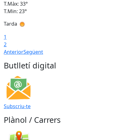
T.Màx: 33°
T
T.Min: 23°
T
Tarda
1
2
Anterior
Següent
Butlletí digital
Subscriu-te
Plànol / Carrers