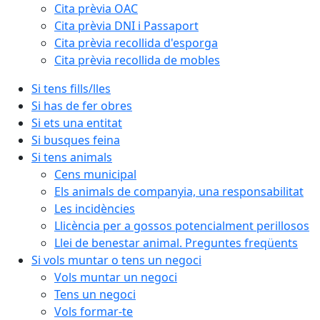
Cita prèvia OAC
Cita prèvia DNI i Passaport
Cita prèvia recollida d'esporga
Cita prèvia recollida de mobles
Si tens fills/lles
Si has de fer obres
Si ets una entitat
Si busques feina
Si tens animals
Cens municipal
Els animals de companyia, una responsabilitat
Les incidències
Llicència per a gossos potencialment perillosos
Llei de benestar animal. Preguntes freqüents
Si vols muntar o tens un negoci
Vols muntar un negoci
Tens un negoci
Vols formar-te