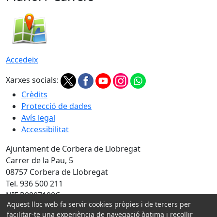
Accedeix
Xarxes socials:
Crèdits
Protecció de dades
Avís legal
Accessibilitat
Ajuntament de Corbera de Llobregat
Carrer de la Pau, 5
08757 Corbera de Llobregat
Tel. 936 500 211
NIF P0807100C
Aquest lloc web fa servir cookies pròpies i de tercers per
Amb la col·laboració de:
facilitar-te una experiència de navegació òptima i recollir