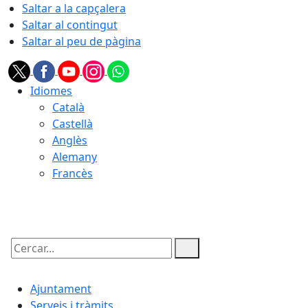
Saltar a la capçalera
Saltar al contingut
Saltar al peu de pàgina
Idiomes
Català
Castellà
Anglès
Alemany
Francès
09.08.2026 | 09:32
Cercar:
Ajuntament
Serveis i tràmits