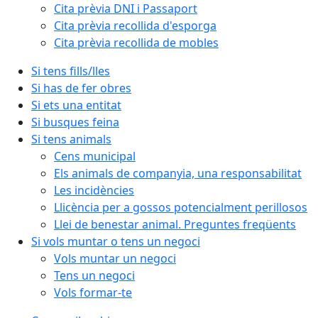
Cita prèvia DNI i Passaport
Cita prèvia recollida d'esporga
Cita prèvia recollida de mobles
Si tens fills/lles
Si has de fer obres
Si ets una entitat
Si busques feina
Si tens animals
Cens municipal
Els animals de companyia, una responsabilitat
Les incidències
Llicència per a gossos potencialment perillosos
Llei de benestar animal. Preguntes freqüents
Si vols muntar o tens un negoci
Vols muntar un negoci
Tens un negoci
Vols formar-te