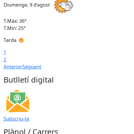
Diumenge, 9 d’agost
D
T.Màx: 36°
T
T.Min: 25°
T
Tarda
T
1
2
Anterior
Següent
Butlletí digital
Subscriu-te
Plànol / Carrers