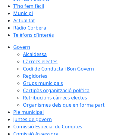
T'ho fem fàcil
Municipi
Actualitat
Ràdio Corbera
Telèfons d'interès
Govern
Alcaldessa
Càrrecs electes
Codi de Conducta i Bon Govern
Regidories
Grups municipals
Cartipàs organització política
Retribucions càrrecs electes
Organismes dels que en forma part
Ple municipal
Juntes de govern
Comissió Especial de Comptes
Comissió Assessora