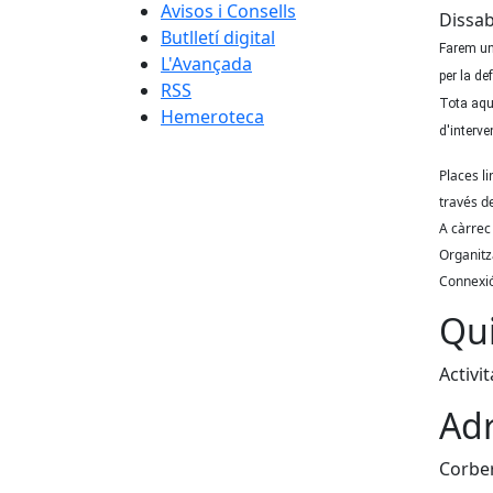
Avisos i Consells
Dissab
Butlletí digital
Farem un 
L'Avançada
per la de
RSS
Tota aque
Hemeroteca
d'interve
Places li
través d
A càrrec
Organitz
Connexió
Qui
Activi
Adr
Corber