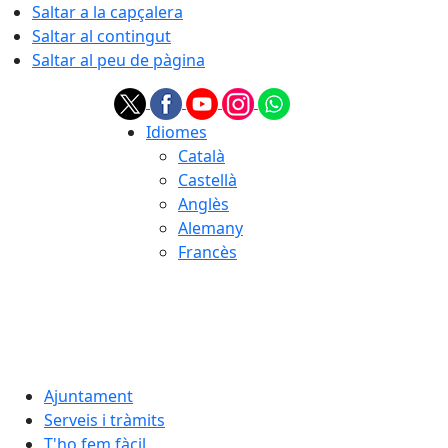
Saltar a la capçalera
Saltar al contingut
Saltar al peu de pàgina
Idiomes
Català
Castellà
Anglès
Alemany
Francès
07.08.2026 | 04:36
Ajuntament
Serveis i tràmits
T'ho fem fàcil