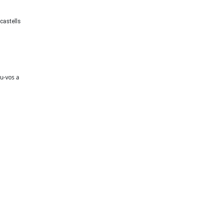
castells
iu-vos a