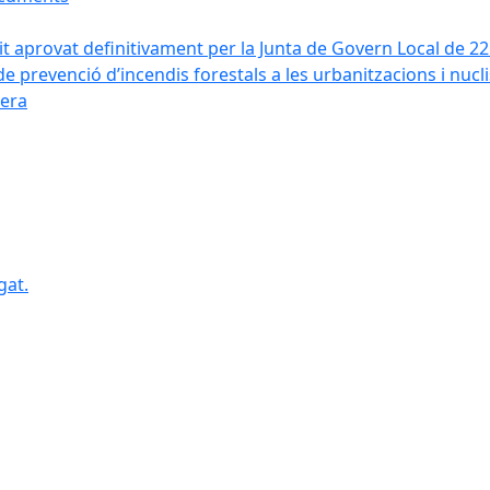
it aprovat definitivament per la Junta de Govern Local de 2
de prevenció d’incendis forestals a les urbanitzacions i nucl
vera
gat.