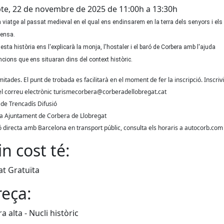
te, 22 de novembre de 2025 de 11:00h a 13:30h
viatge al passat medieval en el qual ens endinsarem en la terra dels senyors i els 
fensa.
sta història ens l'explicarà la monja, l'hostaler i el baró de Corbera amb l'ajuda
ncions que ens situaran dins del context històric.
mitades. El punt de trobada es facilitarà en el moment de fer la inscripció. Inscriv
el correu electrònic turismecorbera@corberadellobregat.cat
 de Trencadís Difusió
a Ajuntament de Corbera de Llobregat
 directa amb Barcelona en transport públic, consulta els horaris a autocorb.com
n cost té:
tat Gratuïta
eça:
a alta - Nucli històric