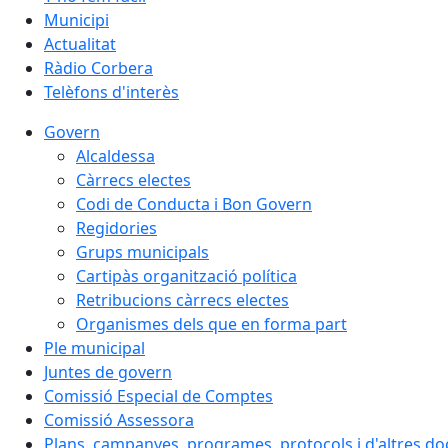
Municipi
Actualitat
Ràdio Corbera
Telèfons d'interès
Govern
Alcaldessa
Càrrecs electes
Codi de Conducta i Bon Govern
Regidories
Grups municipals
Cartipàs organització política
Retribucions càrrecs electes
Organismes dels que en forma part
Ple municipal
Juntes de govern
Comissió Especial de Comptes
Comissió Assessora
Plans, campanyes, programes, protocols i d'altres d