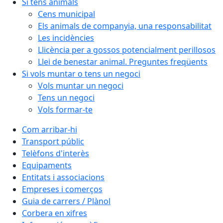
Si tens animals
Cens municipal
Els animals de companyia, una responsabilitat
Les incidències
Llicència per a gossos potencialment perillosos
Llei de benestar animal. Preguntes freqüents
Si vols muntar o tens un negoci
Vols muntar un negoci
Tens un negoci
Vols formar-te
Com arribar-hi
Transport públic
Telèfons d'interès
Equipaments
Entitats i associacions
Empreses i comerços
Guia de carrers / Plànol
Corbera en xifres