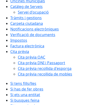
Oficines municipals
Catàleg de Serveis
Servei d'ocupació
Tràmits i gestions
Carpeta ciutadana
Notificacions electròniques
Verificació de documents
Impostos
Factura electrònica
Cita prèvia
Cita prèvia OAC
Cita prèvia DNI i Passaport
Cita prèvia recollida d'esporga
Cita prèvia recollida de mobles
Si tens fills/lles
Si has de fer obres
Si ets una entitat
Si busques feina