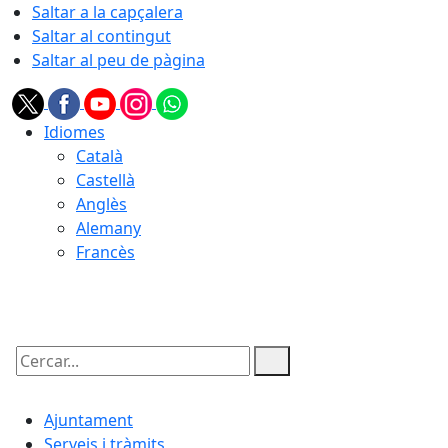
Saltar a la capçalera
Saltar al contingut
Saltar al peu de pàgina
Idiomes
Català
Castellà
Anglès
Alemany
Francès
09.08.2026 | 13:04
Cercar:
Ajuntament
Serveis i tràmits