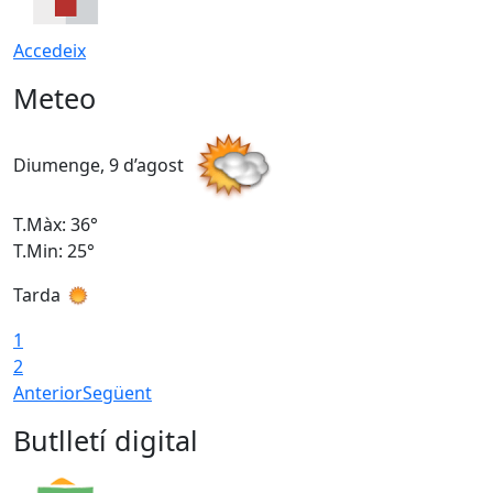
Accedeix
Meteo
Diumenge, 9 d’agost
D
T.Màx: 36°
T
T.Min: 25°
T
Tarda
T
1
2
Anterior
Següent
Butlletí digital