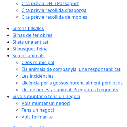
Cita prèvia DNI i Passaport
Cita prèvia recollida d'esporga
Cita prèvia recollida de mobles
Si tens fills/lles
Si has de fer obres
Si ets una entitat
Si busques feina
Si tens animals
Cens municipal
Els animals de companyia, una responsabilitat
Les incidències
Llicència per a gossos potencialment perillosos
Llei de benestar animal. Preguntes freqüents
Si vols muntar o tens un negoci
Vols muntar un negoci
Tens un negoci
Vols formar-te