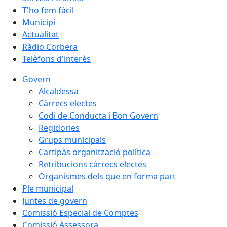
T'ho fem fàcil
Municipi
Actualitat
Ràdio Corbera
Telèfons d'interès
Govern
Alcaldessa
Càrrecs electes
Codi de Conducta i Bon Govern
Regidories
Grups municipals
Cartipàs organització política
Retribucions càrrecs electes
Organismes dels que en forma part
Ple municipal
Juntes de govern
Comissió Especial de Comptes
Comissió Assessora