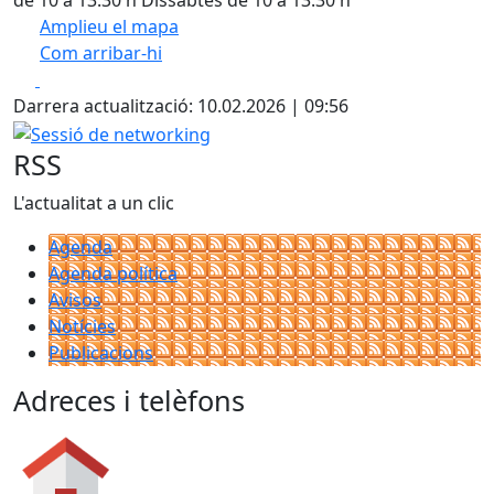
de 10 a 13:30 h Dissabtes de 10 a 13:30 h
Amplieu el mapa
Com arribar-hi
Leaflet
| ©
OpenStreetMap
contributors
Facebook
X
+
Darrera actualització: 10.02.2026 | 09:56
−
Sessió de networking
RSS
L'actualitat a un clic
Agenda
Agenda política
Avisos
Notícies
Publicacions
Adreces i telèfons