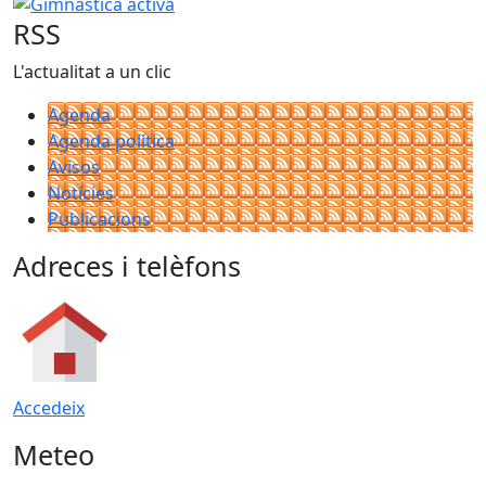
Gimnàstica activa
RSS
L'actualitat a un clic
Agenda
Agenda política
Avisos
Notícies
Publicacions
Adreces i telèfons
Accedeix
Meteo