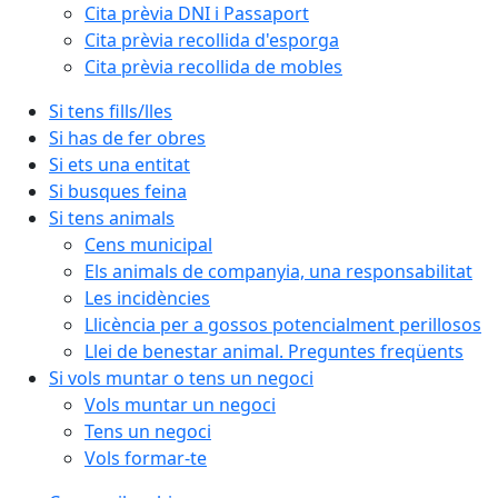
Cita prèvia DNI i Passaport
Cita prèvia recollida d'esporga
Cita prèvia recollida de mobles
Si tens fills/lles
Si has de fer obres
Si ets una entitat
Si busques feina
Si tens animals
Cens municipal
Els animals de companyia, una responsabilitat
Les incidències
Llicència per a gossos potencialment perillosos
Llei de benestar animal. Preguntes freqüents
Si vols muntar o tens un negoci
Vols muntar un negoci
Tens un negoci
Vols formar-te