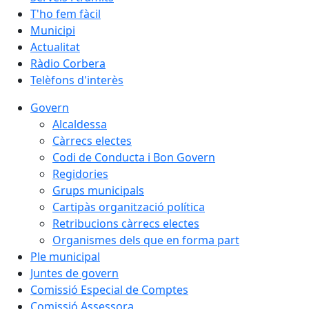
T'ho fem fàcil
Municipi
Actualitat
Ràdio Corbera
Telèfons d'interès
Govern
Alcaldessa
Càrrecs electes
Codi de Conducta i Bon Govern
Regidories
Grups municipals
Cartipàs organització política
Retribucions càrrecs electes
Organismes dels que en forma part
Ple municipal
Juntes de govern
Comissió Especial de Comptes
Comissió Assessora