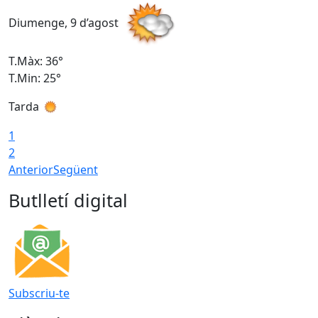
Diumenge, 9 d’agost
D
T.Màx: 36°
T
T.Min: 25°
T
Tarda
T
1
2
Anterior
Següent
Butlletí digital
Subscriu-te