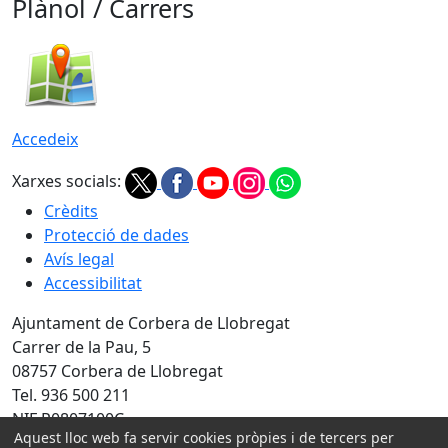
Plànol / Carrers
Accedeix
Xarxes socials:
Crèdits
Protecció de dades
Avís legal
Accessibilitat
Ajuntament de Corbera de Llobregat
Carrer de la Pau, 5
08757 Corbera de Llobregat
Tel. 936 500 211
NIF P0807100C
Aquest lloc web fa servir cookies pròpies i de tercers per