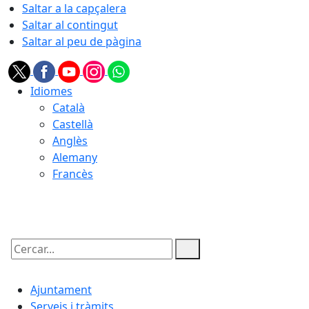
Saltar a la capçalera
Saltar al contingut
Saltar al peu de pàgina
Idiomes
Català
Castellà
Anglès
Alemany
Francès
09.08.2026 | 05:44
Cercar:
Ajuntament
Serveis i tràmits