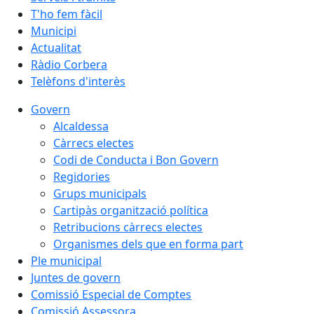
T'ho fem fàcil
Municipi
Actualitat
Ràdio Corbera
Telèfons d'interès
Govern
Alcaldessa
Càrrecs electes
Codi de Conducta i Bon Govern
Regidories
Grups municipals
Cartipàs organització política
Retribucions càrrecs electes
Organismes dels que en forma part
Ple municipal
Juntes de govern
Comissió Especial de Comptes
Comissió Assessora