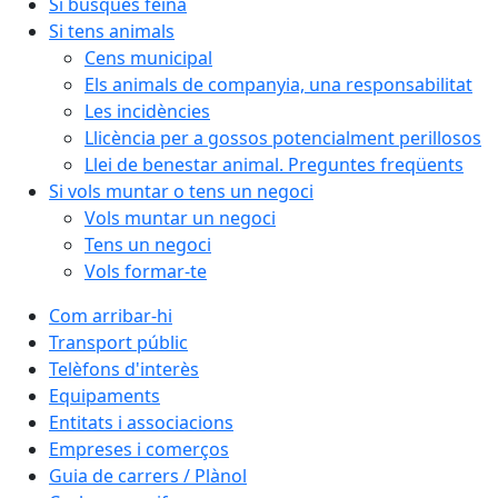
Si busques feina
Si tens animals
Cens municipal
Els animals de companyia, una responsabilitat
Les incidències
Llicència per a gossos potencialment perillosos
Llei de benestar animal. Preguntes freqüents
Si vols muntar o tens un negoci
Vols muntar un negoci
Tens un negoci
Vols formar-te
Com arribar-hi
Transport públic
Telèfons d'interès
Equipaments
Entitats i associacions
Empreses i comerços
Guia de carrers / Plànol