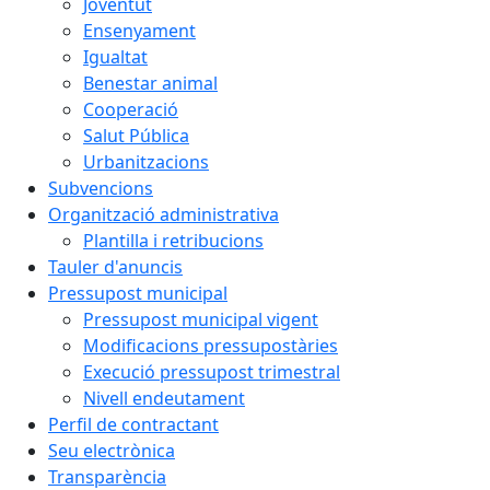
Joventut
Ensenyament
Igualtat
Benestar animal
Cooperació
Salut Pública
Urbanitzacions
Subvencions
Organització administrativa
Plantilla i retribucions
Tauler d'anuncis
Pressupost municipal
Pressupost municipal vigent
Modificacions pressupostàries
Execució pressupost trimestral
Nivell endeutament
Perfil de contractant
Seu electrònica
Transparència