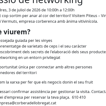
res, 3 de juliol de 2026 de 10:00h a 12:00h
 cop sortim per anar al cor del territori! Visitem Piteus – Vi
i Vermuts, empresa corberenca amb ànima vitivinícola.
 viurem?
ssejada guiada per les vinyes
renentatge de varietats de ceps i el seu caràcter
scobriment dels secrets de l'elaboració dels seus producte
tworking en un entorn privilegiat
ortunitat única per connectar amb altres persones
edores del territori
em la xarxa per fer que els negocis donin el seu fruit
essari confirmar assistència per gestionar la visita. Contac
vei d'empresa per reservar la teva plaça. 610 410
mpresa@corberadellobregat.cat