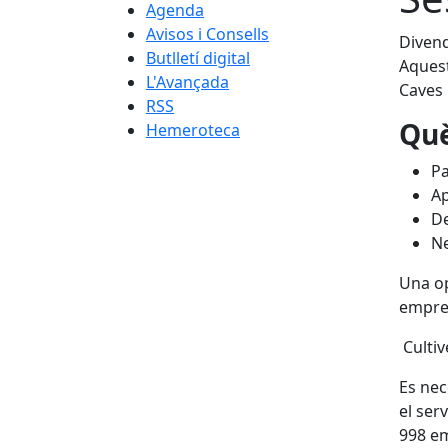
Agenda
Avisos i Consells
Divend
Butlletí digital
Aquest
L'Avançada
Caves 
RSS
Què
Hemeroteca
Pa
Ap
De
Ne
Una op
empren
Cultiv
Es nec
el ser
998 e