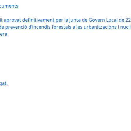
ocuments
it aprovat definitivament per la Junta de Govern Local de 2
de prevenció d’incendis forestals a les urbanitzacions i nucl
vera
gat.