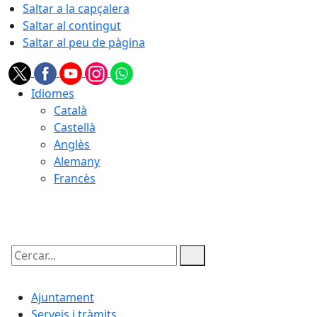
Saltar a la capçalera
Saltar al contingut
Saltar al peu de pàgina
Idiomes
Català
Castellà
Anglès
Alemany
Francès
08.08.2026 | 23:43
Cercar:
Ajuntament
Serveis i tràmits