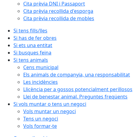
Cita prèvia DNI i Passaport
Cita prèvia recollida d'esporga
Cita prèvia recollida de mobles
Si tens fills/lles
Si has de fer obres
Si ets una entitat
Si busques feina
Si tens animals
Cens municipal
Els animals de companyia, una responsabilitat
Les incidències
Llicència per a gossos potencialment perillosos
Llei de benestar animal. Preguntes freqüents
Si vols muntar o tens un negoci
Vols muntar un negoci
Tens un negoci
Vols formar-te