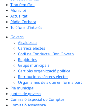
T'ho fem fàcil
Municipi
Actualitat
Ràdio Corbera
Telèfons d'interès
Govern
Alcaldessa
Càrrecs electes
Codi de Conducta i Bon Govern
Regidories
Grups municipals
Cartipàs organització política
Retribucions càrrecs electes
Organismes dels que en forma part
Ple municipal
Juntes de govern
Comissió Especial de Comptes
Comissió Assessora