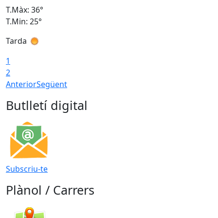
T.Màx: 36°
T
T.Min: 25°
T
Tarda
T
1
2
Anterior
Següent
Butlletí digital
Subscriu-te
Plànol / Carrers