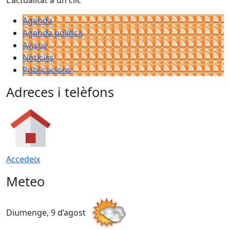
Agenda
Agenda política
Avisos
Notícies
Publicacions
Adreces i telèfons
Accedeix
Meteo
Diumenge, 9 d’agost
D