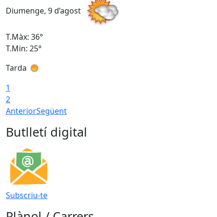
Diumenge, 9 d’agost
D
T.Màx: 36°
T
T.Min: 25°
T
Tarda
T
1
2
Anterior
Següent
Butlletí digital
Subscriu-te
Plànol / Carrers