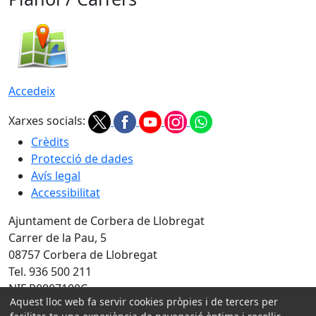
Accedeix
Xarxes socials:
Crèdits
Protecció de dades
Avís legal
Accessibilitat
Ajuntament de Corbera de Llobregat
Carrer de la Pau, 5
08757 Corbera de Llobregat
Tel. 936 500 211
NIF P0807100C
Aquest lloc web fa servir cookies pròpies i de tercers per