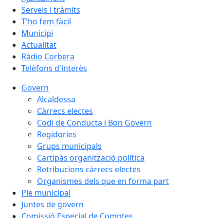
Serveis i tràmits
T'ho fem fàcil
Municipi
Actualitat
Ràdio Corbera
Telèfons d'interès
Govern
Alcaldessa
Càrrecs electes
Codi de Conducta i Bon Govern
Regidories
Grups municipals
Cartipàs organització política
Retribucions càrrecs electes
Organismes dels que en forma part
Ple municipal
Juntes de govern
Comissió Especial de Comptes