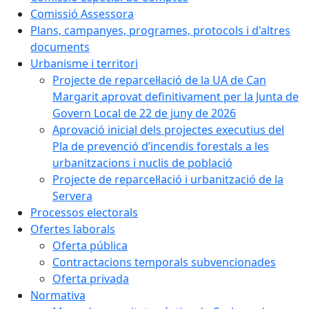
Comissió Assessora
Plans, campanyes, programes, protocols i d'altres
documents
Urbanisme i territori
Projecte de reparcel·lació de la UA de Can
Margarit aprovat definitivament per la Junta de
Govern Local de 22 de juny de 2026
Aprovació inicial dels projectes executius del
Pla de prevenció d’incendis forestals a les
urbanitzacions i nuclis de població
Projecte de reparcel·lació i urbanització de la
Servera
Processos electorals
Ofertes laborals
Oferta pública
Contractacions temporals subvencionades
Oferta privada
Normativa