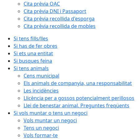
Cita prèvia OAC
Cita prèvia DNI i Passaport
Cita prèvia recollida d'esporga
Cita prèvia recollida de mobles
Si tens fills/lles
Si has de fer obres
Si ets una entitat
Si busques feina
Si tens animals
Cens municipal
Els animals de companyia, una responsabilitat
Les incidències
Llicència per a gossos potencialment perillosos
Llei de benestar animal. Preguntes freqüents
Si vols muntar o tens un negoci
Vols muntar un negoci
Tens un negoci
Vols formar-te