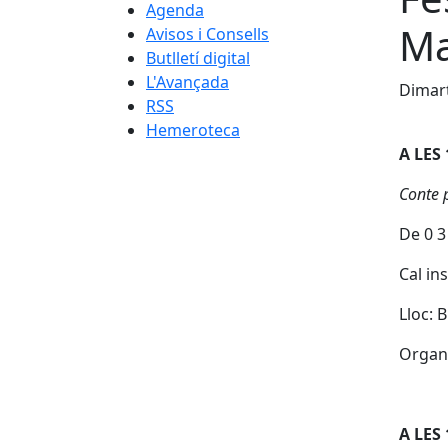
Agenda
Ma
Avisos i Consells
Butlletí digital
L'Avançada
Dimart
RSS
Hemeroteca
A LES
Conte p
De 0 3
Cal in
Lloc: 
Organ
A LES