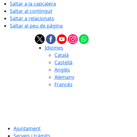
Saltar a la capçalera
Saltar al contingut
Saltar a relacionats
Saltar al peu de pàgina
Idiomes
Català
Castellà
Anglès
Alemany
Francès
08.08.2026 | 03:36
Ajuntament
Serveis i tràmits