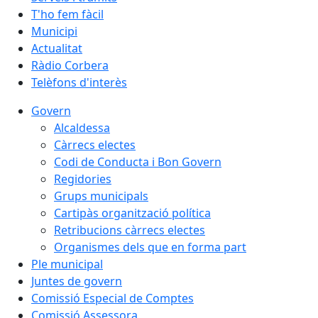
T'ho fem fàcil
Municipi
Actualitat
Ràdio Corbera
Telèfons d'interès
Govern
Alcaldessa
Càrrecs electes
Codi de Conducta i Bon Govern
Regidories
Grups municipals
Cartipàs organització política
Retribucions càrrecs electes
Organismes dels que en forma part
Ple municipal
Juntes de govern
Comissió Especial de Comptes
Comissió Assessora