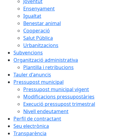
Joventut
Ensenyament
Igualtat
Benestar animal
Cooperació
Salut Pública
Urbanitzacions
Subvencions
Organització administrativa
Plantilla i retribucions
Tauler d'anuncis
Pressupost municipal
Pressupost municipal vigent
Modificacions pressupostàries
Execució pressupost trimestral
Nivell endeutament
Perfil de contractant
Seu electrònica
Transparència