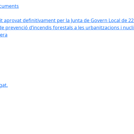
ocuments
it aprovat definitivament per la Junta de Govern Local de 2
de prevenció d’incendis forestals a les urbanitzacions i nucl
vera
gat.