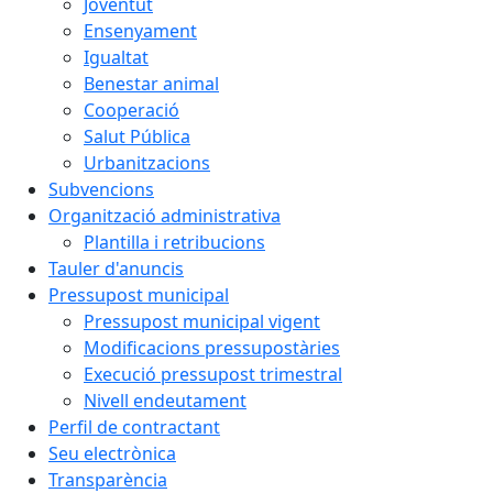
Joventut
Ensenyament
Igualtat
Benestar animal
Cooperació
Salut Pública
Urbanitzacions
Subvencions
Organització administrativa
Plantilla i retribucions
Tauler d'anuncis
Pressupost municipal
Pressupost municipal vigent
Modificacions pressupostàries
Execució pressupost trimestral
Nivell endeutament
Perfil de contractant
Seu electrònica
Transparència