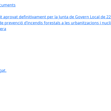
ocuments
it aprovat definitivament per la Junta de Govern Local de 2
de prevenció d’incendis forestals a les urbanitzacions i nucl
vera
gat.