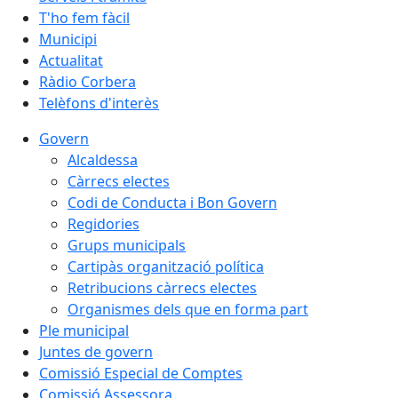
T'ho fem fàcil
Municipi
Actualitat
Ràdio Corbera
Telèfons d'interès
Govern
Alcaldessa
Càrrecs electes
Codi de Conducta i Bon Govern
Regidories
Grups municipals
Cartipàs organització política
Retribucions càrrecs electes
Organismes dels que en forma part
Ple municipal
Juntes de govern
Comissió Especial de Comptes
Comissió Assessora