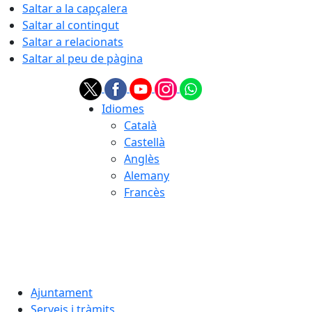
Saltar a la capçalera
Saltar al contingut
Saltar a relacionats
Saltar al peu de pàgina
Idiomes
Català
Castellà
Anglès
Alemany
Francès
07.08.2026 | 06:34
Ajuntament
Serveis i tràmits