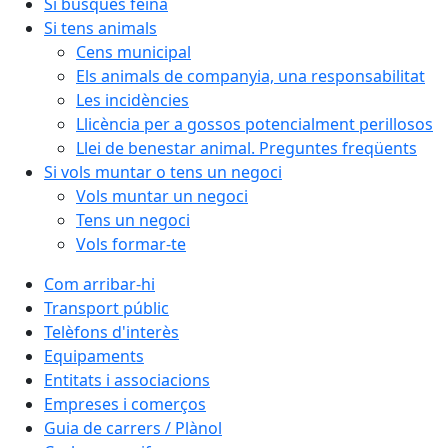
Si busques feina
Si tens animals
Cens municipal
Els animals de companyia, una responsabilitat
Les incidències
Llicència per a gossos potencialment perillosos
Llei de benestar animal. Preguntes freqüents
Si vols muntar o tens un negoci
Vols muntar un negoci
Tens un negoci
Vols formar-te
Com arribar-hi
Transport públic
Telèfons d'interès
Equipaments
Entitats i associacions
Empreses i comerços
Guia de carrers / Plànol