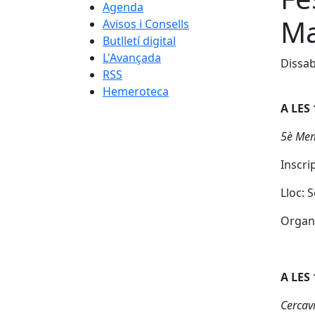
Agenda
Ma
Avisos i Consells
Butlletí digital
L'Avançada
Dissab
RSS
Hemeroteca
A LES
5è Mem
Inscri
Lloc: 
Organi
A LES
Cercavi