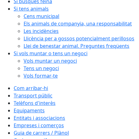
Si busques feina
Si tens animals
Cens municipal
Els animals de companyia, una responsabilitat
Les incidències
Llicència per a gossos potencialment perillosos
Llei de benestar animal. Preguntes freqüents
Si vols muntar o tens un negoci
Vols muntar un negoci
Tens un negoci
Vols formar-te
Com arribar-hi
Transport públic
Telèfons d'interès
Equipaments
Entitats i associacions
Empreses i comerços
Guia de carrers / Plànol