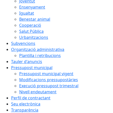
Joventut
Ensenyament
Igualtat
Benestar animal
Cooperació
Salut Pública
Urbanitzacions
Subvencions
Organització administrativa
Plantilla i retribucions
Tauler d'anuncis
Pressupost municipal
Pressupost municipal vigent
Modificacions pressupostàries
Execució pressupost trimestral
Nivell endeutament
Perfil de contractant
Seu electrònica
Transparència