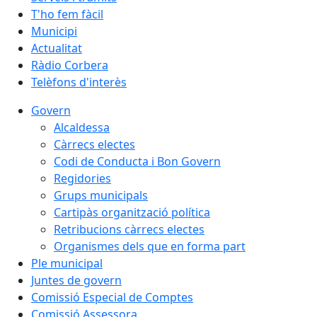
T'ho fem fàcil
Municipi
Actualitat
Ràdio Corbera
Telèfons d'interès
Govern
Alcaldessa
Càrrecs electes
Codi de Conducta i Bon Govern
Regidories
Grups municipals
Cartipàs organització política
Retribucions càrrecs electes
Organismes dels que en forma part
Ple municipal
Juntes de govern
Comissió Especial de Comptes
Comissió Assessora