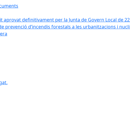
ocuments
it aprovat definitivament per la Junta de Govern Local de 2
de prevenció d’incendis forestals a les urbanitzacions i nucl
vera
gat.