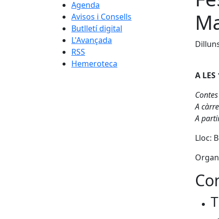
Agenda
Ma
Avisos i Consells
Butlletí digital
L'Avançada
Dillun
RSS
Hemeroteca
A LES
Contes
A càrre
A parti
Lloc: 
Organ
Con
T