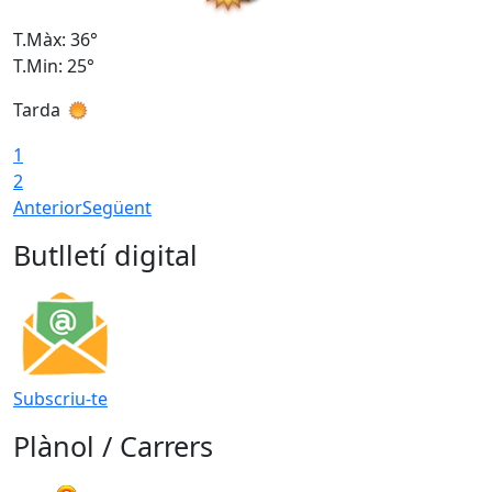
T.Màx: 36°
T
T.Min: 25°
T
Tarda
T
1
2
Anterior
Següent
Butlletí digital
Subscriu-te
Plànol / Carrers