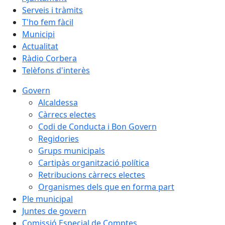
Serveis i tràmits
T'ho fem fàcil
Municipi
Actualitat
Ràdio Corbera
Telèfons d'interès
Govern
Alcaldessa
Càrrecs electes
Codi de Conducta i Bon Govern
Regidories
Grups municipals
Cartipàs organització política
Retribucions càrrecs electes
Organismes dels que en forma part
Ple municipal
Juntes de govern
Comissió Especial de Comptes