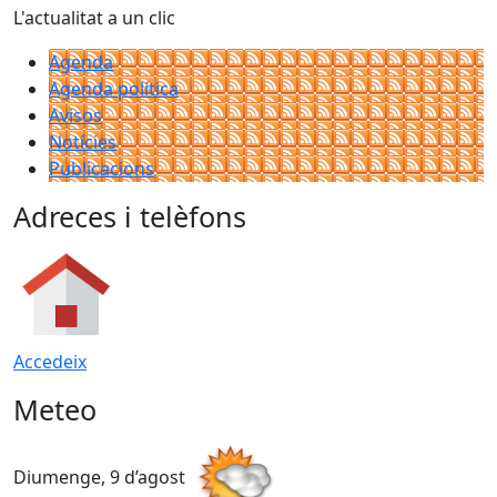
L'actualitat a un clic
Agenda
Agenda política
Avisos
Notícies
Publicacions
Adreces i telèfons
Accedeix
Meteo
Diumenge, 9 d’agost
D