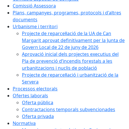
Comissió Assessora
Plans, campanyes, programes, protocols i d'altres
documents
Urbanisme i territori
Projecte de reparcel·lació de la UA de Can
Margarit aprovat definitivament per la Junta de
Govern Local de 22 de juny de 2026
Aprovació inicial dels projectes executius del
Pla de prevenció d’incendis forestals a les
urbanitzacions i nuclis de població
Projecte de reparcel·lació i urbanització de la
Servera
Processos electorals
Ofertes laborals
Oferta pública
Contractacions temporals subvencionades
Oferta privada
Normativa