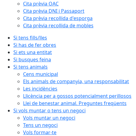
Cita prèvia OAC
Cita prèvia DNI i Passaport
Cita prèvia recollida d'esporga
Cita prèvia recollida de mobles
Si tens fills/lles
Si has de fer obres
Si ets una entitat
Si busques feina
Si tens animals
Cens municipal
Els animals de companyia, una responsabilitat
Les incidències
Llicència per a gossos potencialment perillosos
Llei de benestar animal. Preguntes freqüents
Si vols muntar o tens un negoci
Vols muntar un negoci
Tens un negoci
Vols formar-te