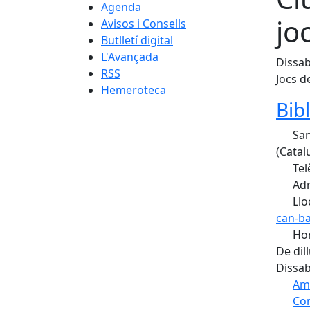
Agenda
jo
Avisos i Consells
Butlletí digital
L'Avançada
Dissab
RSS
Jocs de
Hemeroteca
Bib
San
(Catal
Tel
Adr
Llo
can-b
Hor
De dil
Dissab
Am
Com