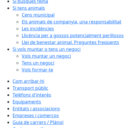
Si busques feina
Si tens animals
Cens municipal
Els animals de companyia, una responsabilitat
Les incidències
Llicència per a gossos potencialment perillosos
Llei de benestar animal. Preguntes freqüents
Si vols muntar o tens un negoci
Vols muntar un negoci
Tens un negoci
Vols formar-te
Com arribar-hi
Transport públic
Telèfons d'interès
Equipaments
Entitats i associacions
Empreses i comerços
Guia de carrers / Plànol