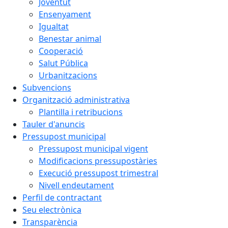
Joventut
Ensenyament
Igualtat
Benestar animal
Cooperació
Salut Pública
Urbanitzacions
Subvencions
Organització administrativa
Plantilla i retribucions
Tauler d'anuncis
Pressupost municipal
Pressupost municipal vigent
Modificacions pressupostàries
Execució pressupost trimestral
Nivell endeutament
Perfil de contractant
Seu electrònica
Transparència