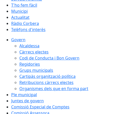
T'ho fem fàcil
Municipi
Actualitat
Ràdio Corbera
Telèfons d'interès
Govern
Alcaldessa
Càrrecs electes
Codi de Conducta i Bon Govern
Regidories
Grups municipals
Cartipàs organització política
Retribucions càrrecs electes
Organismes dels que en forma part
Ple municipal
Juntes de govern
Comissió Especial de Comptes
Comissió Assessora