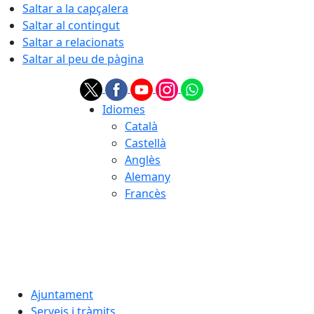
Saltar a la capçalera
Saltar al contingut
Saltar a relacionats
Saltar al peu de pàgina
Idiomes
Català
Castellà
Anglès
Alemany
Francès
08.08.2026 | 03:55
Ajuntament
Serveis i tràmits