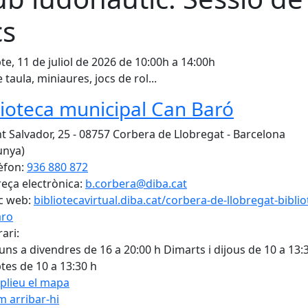
cs
te, 11 de juliol de 2026 de 10:00h a 14:00h
 taula, miniaures, jocs de rol...
lioteca municipal Can Baró
t Salvador, 25 - 08757 Corbera de Llobregat - Barcelona
unya)
èfon:
936 880 872
eça electrònica:
b.corbera@diba.cat
c web:
bibliotecavirtual.diba.cat/corbera-de-llobregat-biblio
aro
ari:
luns a divendres de 16 a 20:00 h Dimarts i dijous de 10 a 13:
tes de 10 a 13:30 h
plieu el mapa
 arribar-hi
Leaflet
| ©
OpenStreetMap
con