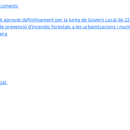
ocuments
it aprovat definitivament per la Junta de Govern Local de 2
de prevenció d’incendis forestals a les urbanitzacions i nucl
vera
gat.