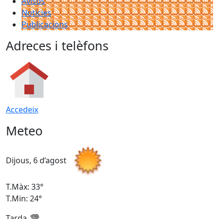
Avisos
Notícies
Publicacions
Adreces i telèfons
Accedeix
Meteo
Dijous, 6 d’agost
D
T.Màx: 33°
T
T.Min: 24°
T
Tarda