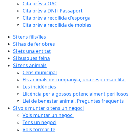
Cita prèvia OAC
Cita prèvia DNI i Passaport
Cita prèvia recollida d'esporga
Cita prèvia recollida de mobles
Si tens fills/lles
Si has de fer obres
Si ets una entitat
Si busques feina
Si tens animals
Cens municipal
Els animals de companyia, una responsabilitat
Les incidències
Llicència per a gossos potencialment perillosos
Llei de benestar animal. Preguntes freqüents
Si vols muntar o tens un negoci
Vols muntar un negoci
Tens un negoci
Vols formar-te