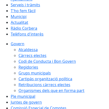
Serveis i tràmits
T'ho fem fàcil
Municipi
Actualitat
Ràdio Corbera
Telèfons d'interès
Govern
Alcaldessa
Càrrecs electes
Codi de Conducta i Bon Govern
Regidories
Grups municipals
Cartipàs organització política
Retribucions càrrecs electes
Organismes dels que en forma part
Ple municipal
Juntes de govern
Comissió Especial de Comptes