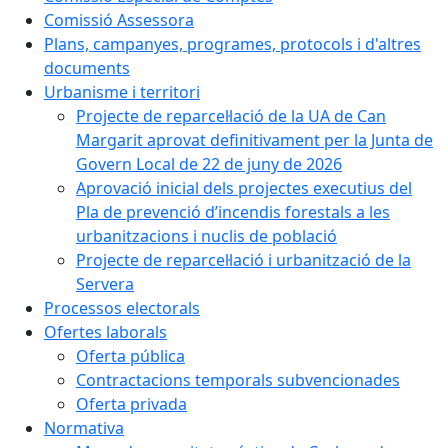
Comissió Assessora
Plans, campanyes, programes, protocols i d'altres
documents
Urbanisme i territori
Projecte de reparcel·lació de la UA de Can
Margarit aprovat definitivament per la Junta de
Govern Local de 22 de juny de 2026
Aprovació inicial dels projectes executius del
Pla de prevenció d’incendis forestals a les
urbanitzacions i nuclis de població
Projecte de reparcel·lació i urbanització de la
Servera
Processos electorals
Ofertes laborals
Oferta pública
Contractacions temporals subvencionades
Oferta privada
Normativa