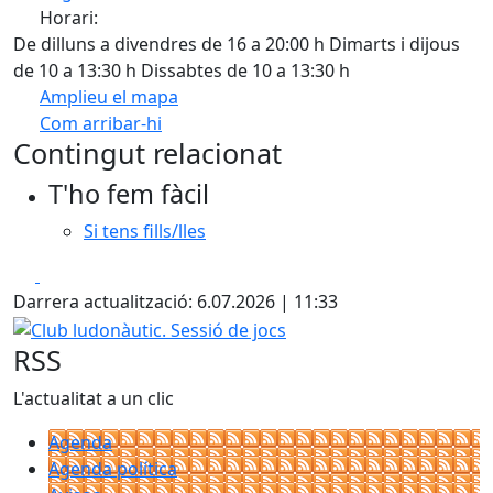
Horari:
De dilluns a divendres de 16 a 20:00 h Dimarts i dijous
de 10 a 13:30 h Dissabtes de 10 a 13:30 h
Amplieu el mapa
Com arribar-hi
Leaflet
| ©
OpenStreetMap
contributors
Contingut relacionat
+
T'ho fem fàcil
−
Si tens fills/lles
Facebook
X
Darrera actualització: 6.07.2026 | 11:33
Club ludonàutic. Sessió de jocs
RSS
L'actualitat a un clic
Agenda
Agenda política