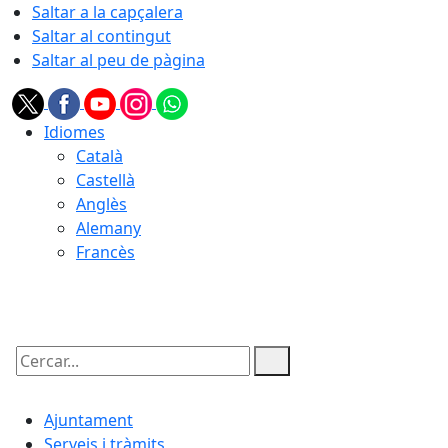
Saltar a la capçalera
Saltar al contingut
Saltar al peu de pàgina
Idiomes
Català
Castellà
Anglès
Alemany
Francès
09.08.2026 | 07:48
Cercar:
Ajuntament
Serveis i tràmits