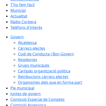
T'ho fem fàcil
Municipi
Actualitat
Ràdio Corbera
Telèfons d'interès
Govern
Alcaldessa
Càrrecs electes
Codi de Conducta i Bon Govern
Regidories
Grups municipals
Cartipàs organització política
Retribucions càrrecs electes
Organismes dels que en forma part
Ple municipal
Juntes de govern
Comissió Especial de Comptes
Comissió Assessora