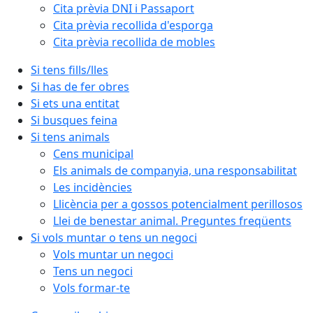
Cita prèvia DNI i Passaport
Cita prèvia recollida d'esporga
Cita prèvia recollida de mobles
Si tens fills/lles
Si has de fer obres
Si ets una entitat
Si busques feina
Si tens animals
Cens municipal
Els animals de companyia, una responsabilitat
Les incidències
Llicència per a gossos potencialment perillosos
Llei de benestar animal. Preguntes freqüents
Si vols muntar o tens un negoci
Vols muntar un negoci
Tens un negoci
Vols formar-te