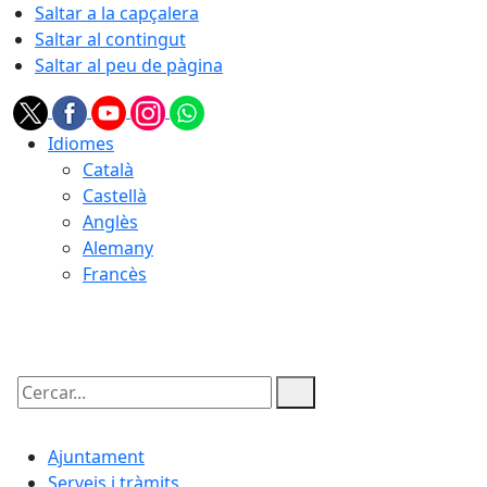
Saltar a la capçalera
Saltar al contingut
Saltar al peu de pàgina
Idiomes
Català
Castellà
Anglès
Alemany
Francès
08.08.2026 | 09:04
Cercar:
Ajuntament
Serveis i tràmits