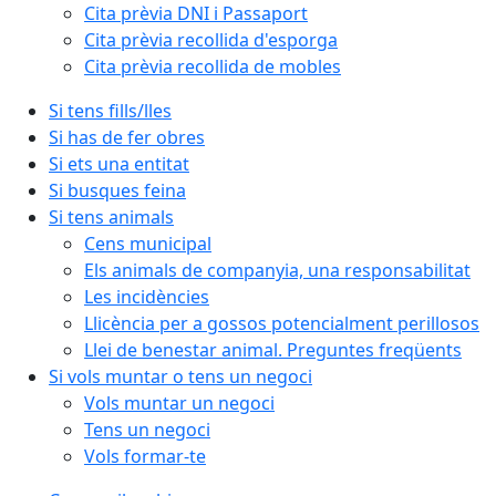
Cita prèvia DNI i Passaport
Cita prèvia recollida d'esporga
Cita prèvia recollida de mobles
Si tens fills/lles
Si has de fer obres
Si ets una entitat
Si busques feina
Si tens animals
Cens municipal
Els animals de companyia, una responsabilitat
Les incidències
Llicència per a gossos potencialment perillosos
Llei de benestar animal. Preguntes freqüents
Si vols muntar o tens un negoci
Vols muntar un negoci
Tens un negoci
Vols formar-te