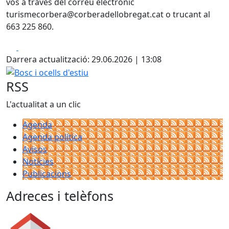
vos a través del correu electrònic
turismecorbera@corberadellobregat.cat o trucant al
663 225 860.
Facebook
X
Darrera actualització: 29.06.2026 | 13:08
Bosc i ocells d'estiu
RSS
L'actualitat a un clic
Agenda
Agenda política
Avisos
Notícies
Publicacions
Adreces i telèfons