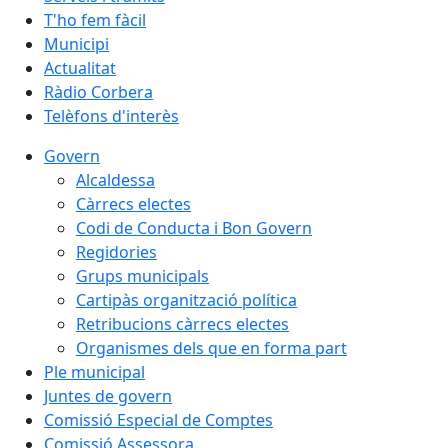
T'ho fem fàcil
Municipi
Actualitat
Ràdio Corbera
Telèfons d'interès
Govern
Alcaldessa
Càrrecs electes
Codi de Conducta i Bon Govern
Regidories
Grups municipals
Cartipàs organització política
Retribucions càrrecs electes
Organismes dels que en forma part
Ple municipal
Juntes de govern
Comissió Especial de Comptes
Comissió Assessora