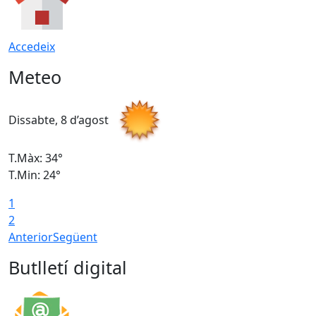
Accedeix
Meteo
Dissabte, 8 d’agost
D
T.Màx: 34°
T
T.Min: 24°
T
1
2
Anterior
Següent
Butlletí digital