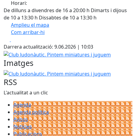
Horari:
De dilluns a divendres de 16 a 20:00 h Dimarts i dijous
de 10 a 13:30 h Dissabtes de 10 a 13:30 h
Amplieu el mapa
Com arribar-hi
Leaflet
| ©
OpenStreetMap
contributors
Facebook
X
+
Darrera actualització: 9.06.2026 | 10:03
−
Club ludonàutic. Pintem miniatures i juguem
Imatges
Club ludonàutic. Pintem miniatures i juguem
RSS
L'actualitat a un clic
Agenda
Agenda política
Avisos
Notícies
Publicacions