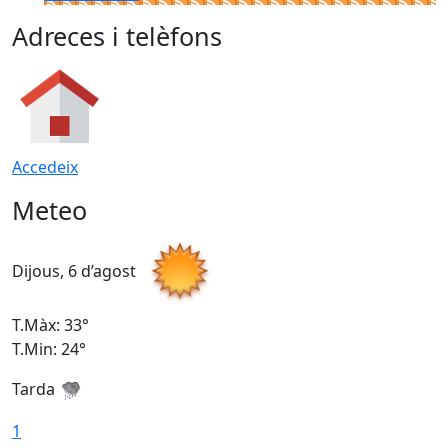
Adreces i telèfons
Accedeix
Meteo
Dijous, 6 d’agost
D
T.Màx: 33°
T
T.Min: 24°
T
Tarda
1