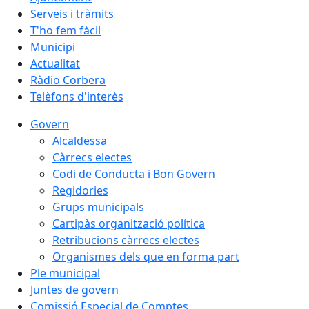
Serveis i tràmits
T'ho fem fàcil
Municipi
Actualitat
Ràdio Corbera
Telèfons d'interès
Govern
Alcaldessa
Càrrecs electes
Codi de Conducta i Bon Govern
Regidories
Grups municipals
Cartipàs organització política
Retribucions càrrecs electes
Organismes dels que en forma part
Ple municipal
Juntes de govern
Comissió Especial de Comptes