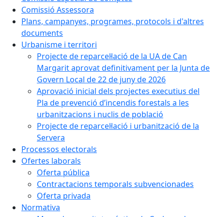
Comissió Assessora
Plans, campanyes, programes, protocols i d'altres
documents
Urbanisme i territori
Projecte de reparcel·lació de la UA de Can
Margarit aprovat definitivament per la Junta de
Govern Local de 22 de juny de 2026
Aprovació inicial dels projectes executius del
Pla de prevenció d’incendis forestals a les
urbanitzacions i nuclis de població
Projecte de reparcel·lació i urbanització de la
Servera
Processos electorals
Ofertes laborals
Oferta pública
Contractacions temporals subvencionades
Oferta privada
Normativa