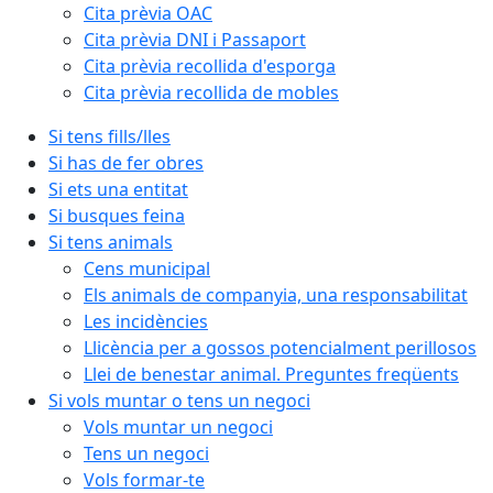
Cita prèvia OAC
Cita prèvia DNI i Passaport
Cita prèvia recollida d'esporga
Cita prèvia recollida de mobles
Si tens fills/lles
Si has de fer obres
Si ets una entitat
Si busques feina
Si tens animals
Cens municipal
Els animals de companyia, una responsabilitat
Les incidències
Llicència per a gossos potencialment perillosos
Llei de benestar animal. Preguntes freqüents
Si vols muntar o tens un negoci
Vols muntar un negoci
Tens un negoci
Vols formar-te