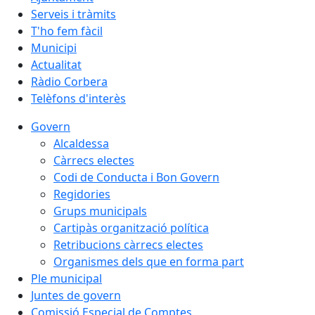
Serveis i tràmits
T'ho fem fàcil
Municipi
Actualitat
Ràdio Corbera
Telèfons d'interès
Govern
Alcaldessa
Càrrecs electes
Codi de Conducta i Bon Govern
Regidories
Grups municipals
Cartipàs organització política
Retribucions càrrecs electes
Organismes dels que en forma part
Ple municipal
Juntes de govern
Comissió Especial de Comptes