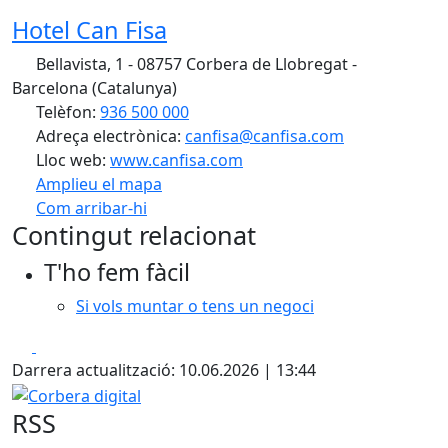
Hotel Can Fisa
Bellavista, 1 - 08757 Corbera de Llobregat -
Barcelona (Catalunya)
Telèfon:
936 500 000
Adreça electrònica:
canfisa@canfisa.com
Lloc web:
www.canfisa.com
Amplieu el mapa
Com arribar-hi
Leaflet
| ©
OpenStreetMap
contributors
Contingut relacionat
+
T'ho fem fàcil
−
Si vols muntar o tens un negoci
Facebook
X
Darrera actualització: 10.06.2026 | 13:44
Corbera digital
RSS