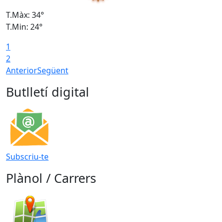
T.Màx: 34°
T
T.Min: 24°
T
1
2
Anterior
Següent
Butlletí digital
Subscriu-te
Plànol / Carrers