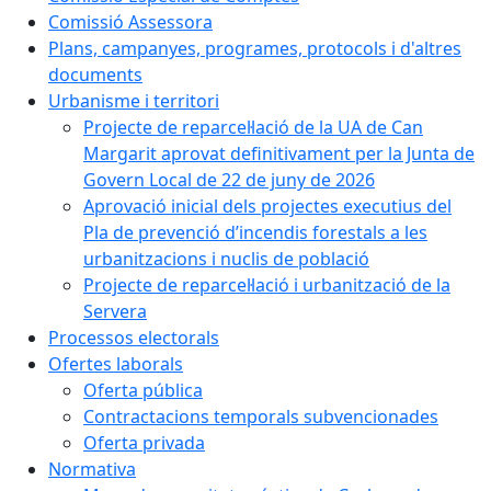
Comissió Assessora
Plans, campanyes, programes, protocols i d'altres
documents
Urbanisme i territori
Projecte de reparcel·lació de la UA de Can
Margarit aprovat definitivament per la Junta de
Govern Local de 22 de juny de 2026
Aprovació inicial dels projectes executius del
Pla de prevenció d’incendis forestals a les
urbanitzacions i nuclis de població
Projecte de reparcel·lació i urbanització de la
Servera
Processos electorals
Ofertes laborals
Oferta pública
Contractacions temporals subvencionades
Oferta privada
Normativa