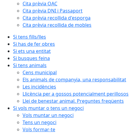
Cita prèvia OAC
Cita prèvia DNI i Passaport
Cita prèvia recollida d'esporga
Cita prèvia recollida de mobles
Si tens fills/lles
Si has de fer obres
Si ets una entitat
Si busques feina
Si tens animals
Cens municipal
Els animals de companyia, una responsabilitat
Les incidències
Llicència per a gossos potencialment perillosos
Llei de benestar animal. Preguntes freqüents
Si vols muntar o tens un negoci
Vols muntar un negoci
Tens un negoci
Vols formar-te