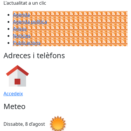
L'actualitat a un clic
Agenda
Agenda política
Avisos
Notícies
Publicacions
Adreces i telèfons
Accedeix
Meteo
Dissabte, 8 d’agost
D