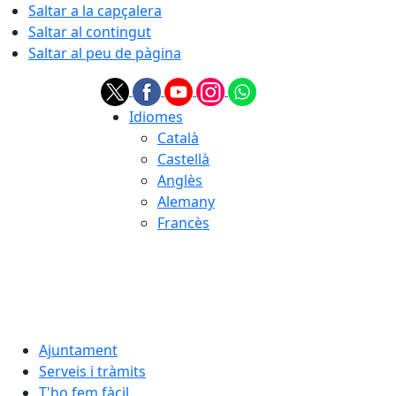
Saltar a la capçalera
Saltar al contingut
Saltar al peu de pàgina
Idiomes
Català
Castellà
Anglès
Alemany
Francès
06.08.2026 | 02:36
Ajuntament
Serveis i tràmits
T'ho fem fàcil