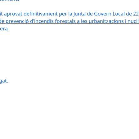
it aprovat definitivament per la Junta de Govern Local de 2
de prevenció d’incendis forestals a les urbanitzacions i nucl
vera
gat.