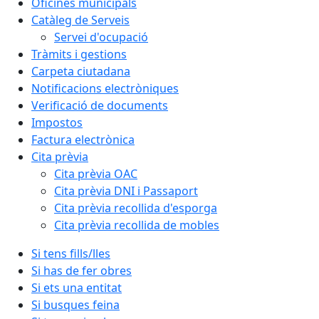
Oficines municipals
Catàleg de Serveis
Servei d'ocupació
Tràmits i gestions
Carpeta ciutadana
Notificacions electròniques
Verificació de documents
Impostos
Factura electrònica
Cita prèvia
Cita prèvia OAC
Cita prèvia DNI i Passaport
Cita prèvia recollida d'esporga
Cita prèvia recollida de mobles
Si tens fills/lles
Si has de fer obres
Si ets una entitat
Si busques feina