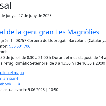
sal
 de juny al 27 de juny de 2025
al de la gent gran Les Magnòlies
grés, 1 - 08757 Corbera de Llobregat - Barcelona (Catalunya
èfon:
936 501 706
ari:
l 30 de juliol: de 8:30 a 21:00 h Durant el mes d'agost: de 14 
a refugi climàtic Setembre: de 9 a 13:30 h i de 16:30 a 20:00
plieu el mapa
 arribar-hi
Leaflet
| ©
OpenStreetMap
con
cebook
X
a actualització: 9.06.2025 | 10:50