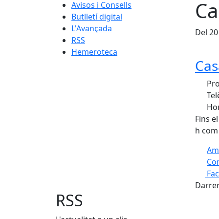
Ca
Avisos i Consells
Butlletí digital
L'Avançada
Del 20
RSS
Hemeroteca
Cas
Pro
Tel
Hor
Fins e
h com 
Am
Com
Fa
+
Darrer
−
RSS