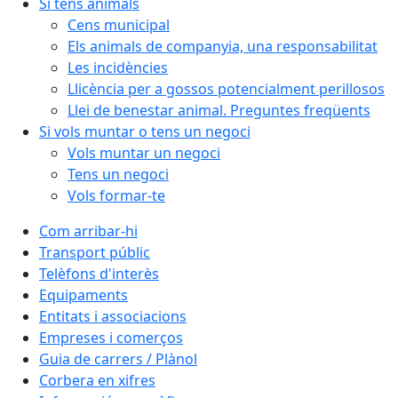
Si tens animals
Cens municipal
Els animals de companyia, una responsabilitat
Les incidències
Llicència per a gossos potencialment perillosos
Llei de benestar animal. Preguntes freqüents
Si vols muntar o tens un negoci
Vols muntar un negoci
Tens un negoci
Vols formar-te
Com arribar-hi
Transport públic
Telèfons d'interès
Equipaments
Entitats i associacions
Empreses i comerços
Guia de carrers / Plànol
Corbera en xifres