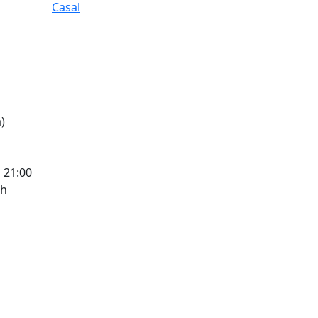
)
a 21:00
 h
tributors