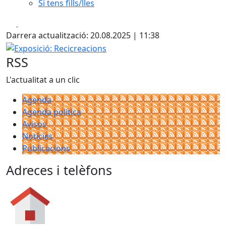
Si tens fills/lles
Facebook
X
Darrera actualització: 20.08.2025 | 11:38
Exposició: Recicreacions
RSS
L'actualitat a un clic
Agenda
Agenda política
Avisos
Notícies
Publicacions
Adreces i telèfons