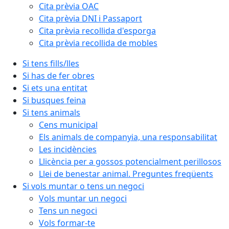
Cita prèvia OAC
Cita prèvia DNI i Passaport
Cita prèvia recollida d'esporga
Cita prèvia recollida de mobles
Si tens fills/lles
Si has de fer obres
Si ets una entitat
Si busques feina
Si tens animals
Cens municipal
Els animals de companyia, una responsabilitat
Les incidències
Llicència per a gossos potencialment perillosos
Llei de benestar animal. Preguntes freqüents
Si vols muntar o tens un negoci
Vols muntar un negoci
Tens un negoci
Vols formar-te