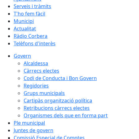
Serveis i tràmits
T'ho fem fàcil
Municipi
Actualitat
Ràdio Corbera
Telèfons d'interès
Govern
Alcaldessa
Càrrecs electes
Codi de Conducta i Bon Govern
Regidories
Grups municipals
Cartipàs organització política
Retribucions càrrecs electes
Organismes dels que en forma part
Ple municipal
Juntes de govern
Comissió Especial de Comptes