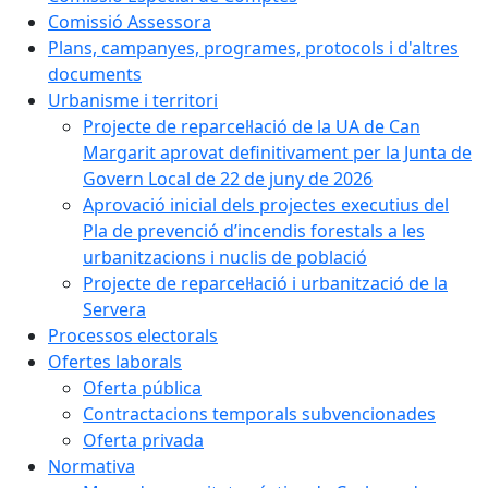
Comissió Assessora
Plans, campanyes, programes, protocols i d'altres
documents
Urbanisme i territori
Projecte de reparcel·lació de la UA de Can
Margarit aprovat definitivament per la Junta de
Govern Local de 22 de juny de 2026
Aprovació inicial dels projectes executius del
Pla de prevenció d’incendis forestals a les
urbanitzacions i nuclis de població
Projecte de reparcel·lació i urbanització de la
Servera
Processos electorals
Ofertes laborals
Oferta pública
Contractacions temporals subvencionades
Oferta privada
Normativa