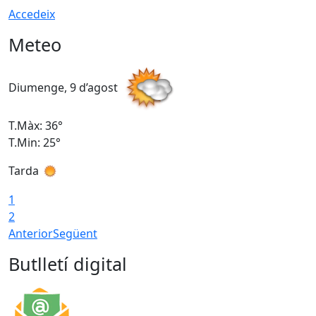
Accedeix
Meteo
Diumenge, 9 d’agost
D
T.Màx: 36°
T
T.Min: 25°
T
Tarda
T
1
2
Anterior
Següent
Butlletí digital