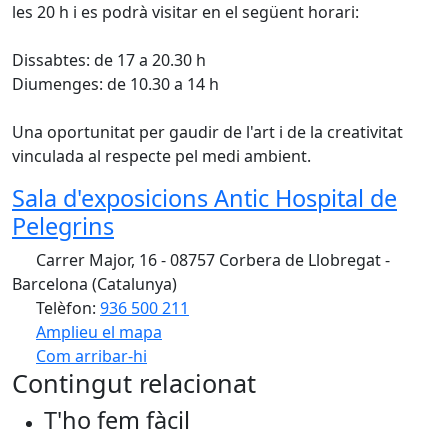
les 20 h i es podrà visitar en el següent horari:
Dissabtes: de 17 a 20.30 h
Diumenges: de 10.30 a 14 h
Una oportunitat per gaudir de l'art i de la creativitat
vinculada al respecte pel medi ambient.
Sala d'exposicions Antic Hospital de
Pelegrins
Carrer Major, 16 - 08757 Corbera de Llobregat -
Barcelona (Catalunya)
Telèfon:
936 500 211
Amplieu el mapa
Com arribar-hi
Leaflet
| ©
OpenStreetMap
contributors
Contingut relacionat
+
T'ho fem fàcil
−