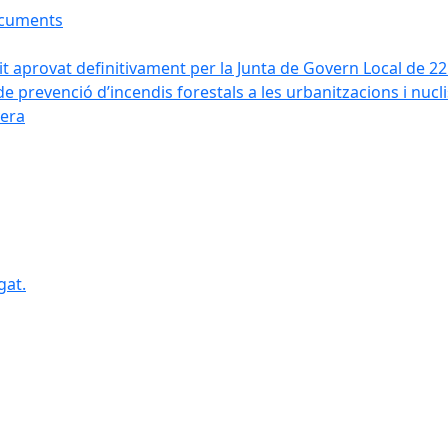
ocuments
it aprovat definitivament per la Junta de Govern Local de 2
de prevenció d’incendis forestals a les urbanitzacions i nucl
vera
gat.