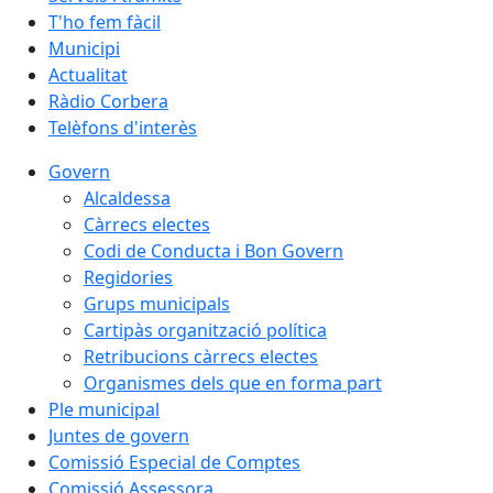
T'ho fem fàcil
Municipi
Actualitat
Ràdio Corbera
Telèfons d'interès
Govern
Alcaldessa
Càrrecs electes
Codi de Conducta i Bon Govern
Regidories
Grups municipals
Cartipàs organització política
Retribucions càrrecs electes
Organismes dels que en forma part
Ple municipal
Juntes de govern
Comissió Especial de Comptes
Comissió Assessora