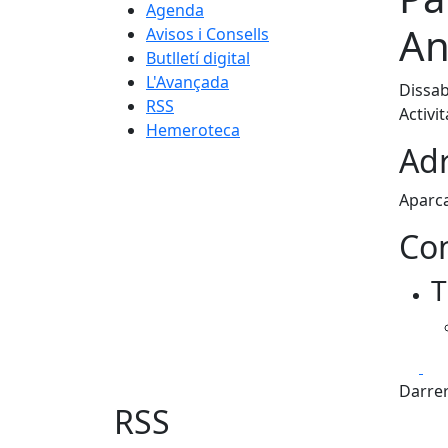
Agenda
An
Avisos i Consells
Butlletí digital
L'Avançada
Dissab
RSS
Activi
Hemeroteca
Adr
Aparca
Con
T
Fa
Darrer
RSS