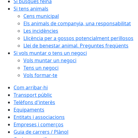
Si busques feina
Si tens animals
Cens municipal
Els animals de companyia, una responsabilitat
Les incidències
Llicència per a gossos potencialment perillosos
Llei de benestar animal. Preguntes freqüents
Si vols muntar o tens un negoci
Vols muntar un negoci
Tens un negoci
Vols formar-te
Com arribar-hi
Transport públic
Telèfons d'interès
Equipaments
Entitats i associacions
Empreses i comerços
Guia de carrers / Plànol