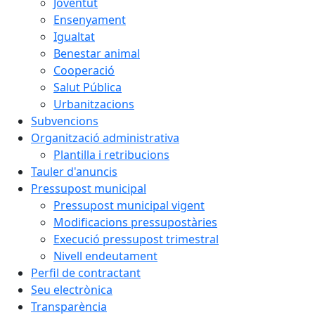
Joventut
Ensenyament
Igualtat
Benestar animal
Cooperació
Salut Pública
Urbanitzacions
Subvencions
Organització administrativa
Plantilla i retribucions
Tauler d'anuncis
Pressupost municipal
Pressupost municipal vigent
Modificacions pressupostàries
Execució pressupost trimestral
Nivell endeutament
Perfil de contractant
Seu electrònica
Transparència