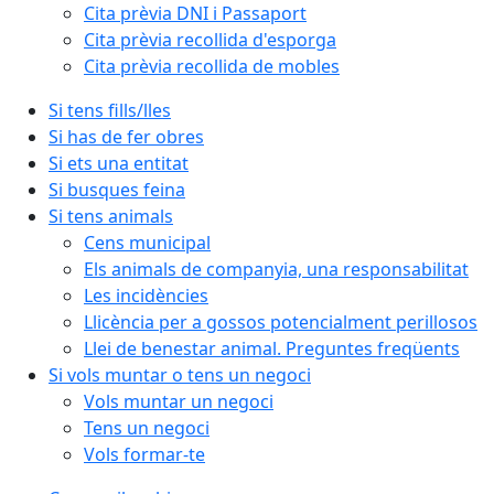
Cita prèvia DNI i Passaport
Cita prèvia recollida d'esporga
Cita prèvia recollida de mobles
Si tens fills/lles
Si has de fer obres
Si ets una entitat
Si busques feina
Si tens animals
Cens municipal
Els animals de companyia, una responsabilitat
Les incidències
Llicència per a gossos potencialment perillosos
Llei de benestar animal. Preguntes freqüents
Si vols muntar o tens un negoci
Vols muntar un negoci
Tens un negoci
Vols formar-te