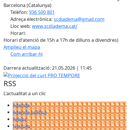
Barcelona (Catalunya)
Telèfon:
936 500 801
Adreça electrònica:
scdiadema@gmail.com
Lloc web:
www.scdiadema.cat/
Horari:
Horari d'atenció de 15h a 17h de dilluns a divendres)
Amplieu el mapa
Com arribar-hi
Leaflet
| ©
OpenStreetMap
contributors
Facebook
X
+
Darrera actualització: 21.05.2026 | 11:45
−
Projecció del curt PRO TEMPORE
RSS
L'actualitat a un clic
Agenda
Agenda política
Avisos
Notícies