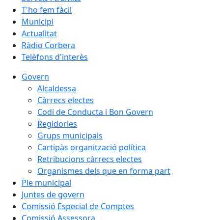
T'ho fem fàcil
Municipi
Actualitat
Ràdio Corbera
Telèfons d'interès
Govern
Alcaldessa
Càrrecs electes
Codi de Conducta i Bon Govern
Regidories
Grups municipals
Cartipàs organització política
Retribucions càrrecs electes
Organismes dels que en forma part
Ple municipal
Juntes de govern
Comissió Especial de Comptes
Comissió Assessora