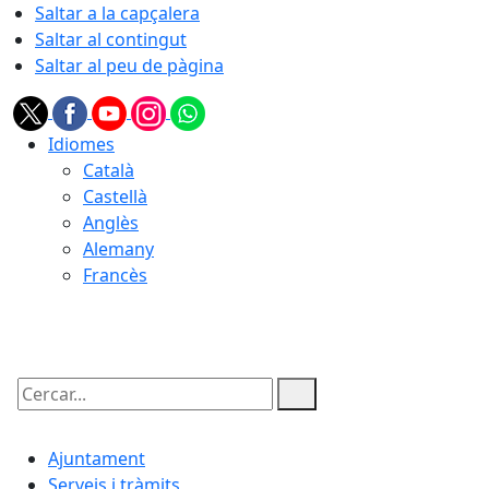
Saltar a la capçalera
Saltar al contingut
Saltar al peu de pàgina
Idiomes
Català
Castellà
Anglès
Alemany
Francès
09.08.2026 | 16:57
Cercar:
Ajuntament
Serveis i tràmits