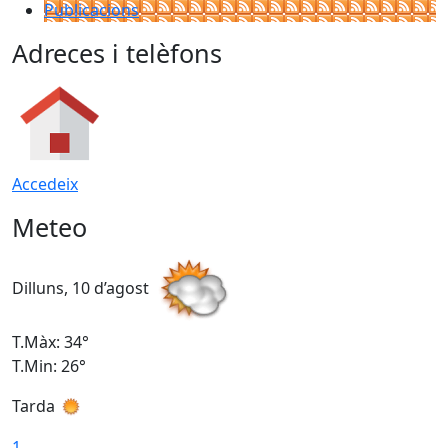
Publicacions
Adreces i telèfons
Accedeix
Meteo
Dilluns, 10 d’agost
D
T.Màx: 34°
T
T.Min: 26°
T
Tarda
T
1