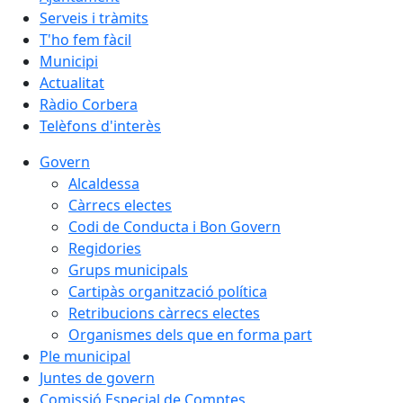
Serveis i tràmits
T'ho fem fàcil
Municipi
Actualitat
Ràdio Corbera
Telèfons d'interès
Govern
Alcaldessa
Càrrecs electes
Codi de Conducta i Bon Govern
Regidories
Grups municipals
Cartipàs organització política
Retribucions càrrecs electes
Organismes dels que en forma part
Ple municipal
Juntes de govern
Comissió Especial de Comptes