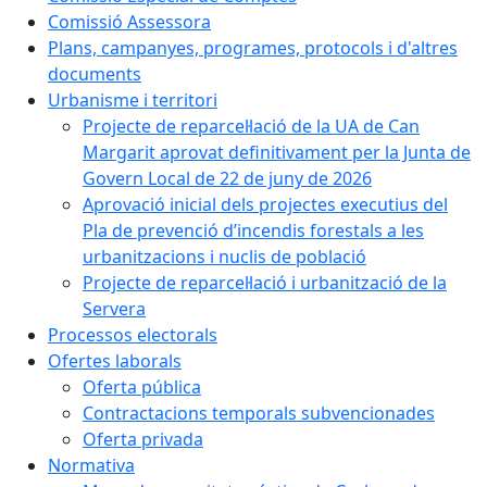
Comissió Assessora
Plans, campanyes, programes, protocols i d'altres
documents
Urbanisme i territori
Projecte de reparcel·lació de la UA de Can
Margarit aprovat definitivament per la Junta de
Govern Local de 22 de juny de 2026
Aprovació inicial dels projectes executius del
Pla de prevenció d’incendis forestals a les
urbanitzacions i nuclis de població
Projecte de reparcel·lació i urbanització de la
Servera
Processos electorals
Ofertes laborals
Oferta pública
Contractacions temporals subvencionades
Oferta privada
Normativa