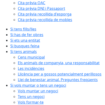
Cita prèvia OAC
Cita prèvia DNI i Passaport
Cita prèvia recollida d'esporga
Cita prèvia recollida de mobles
Si tens fills/lles
Si has de fer obres
Si ets una entitat
Si busques feina
Si tens animals
Cens municipal
Els animals de companyia, una responsabilitat
Les incidències
Llicència per a gossos potencialment perillosos
Llei de benestar animal. Preguntes freqüents
Si vols muntar o tens un negoci
Vols muntar un negoci
Tens un negoci
Vols formar-te