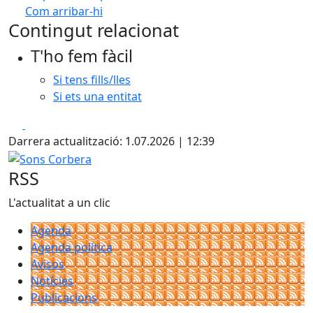
Com arribar-hi
Leaflet
| ©
OpenStreetMap
contributors
Contingut relacionat
+
T'ho fem fàcil
−
Si tens fills/lles
Si ets una entitat
Facebook
X
Darrera actualització: 1.07.2026 | 12:39
Sons Corbera
RSS
L'actualitat a un clic
Agenda
Agenda política
Avisos
Notícies
Publicacions