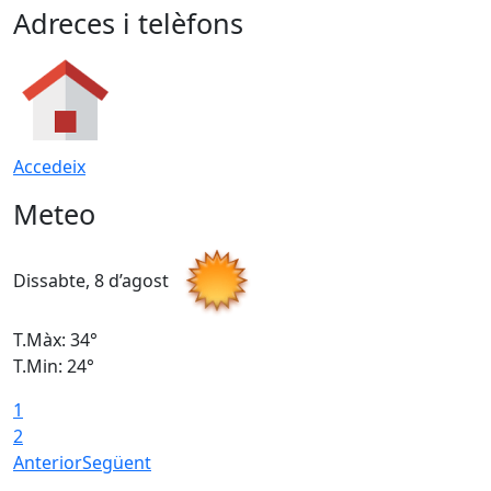
Adreces i telèfons
Accedeix
Meteo
Dissabte, 8 d’agost
D
T.Màx: 34°
T
T.Min: 24°
T
1
2
Anterior
Següent