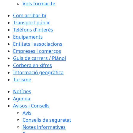
Vols formar-te
Com arribar-hi
Transport públic
Telèfons d'interès
Equipaments
Entitats i associacions
Empreses i comerços
Guia de carrers / Plànol
Corbera en xifres
Informació geogràfica
Turisme
Notícies
Agenda
Avisos i Consells
Avís
Consells de seguretat
Notes informatives