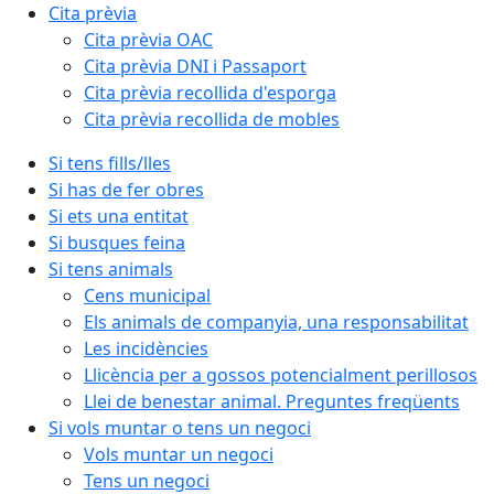
Cita prèvia
Cita prèvia OAC
Cita prèvia DNI i Passaport
Cita prèvia recollida d'esporga
Cita prèvia recollida de mobles
Si tens fills/lles
Si has de fer obres
Si ets una entitat
Si busques feina
Si tens animals
Cens municipal
Els animals de companyia, una responsabilitat
Les incidències
Llicència per a gossos potencialment perillosos
Llei de benestar animal. Preguntes freqüents
Si vols muntar o tens un negoci
Vols muntar un negoci
Tens un negoci