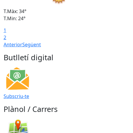
T.Màx: 34°
T
T.Min: 24°
T
1
2
Anterior
Següent
Butlletí digital
Subscriu-te
Plànol / Carrers