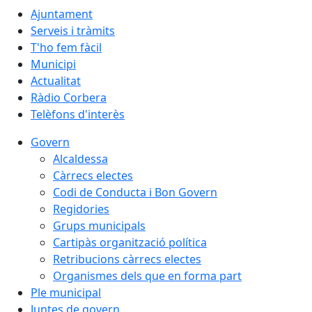
Ajuntament
Serveis i tràmits
T'ho fem fàcil
Municipi
Actualitat
Ràdio Corbera
Telèfons d'interès
Govern
Alcaldessa
Càrrecs electes
Codi de Conducta i Bon Govern
Regidories
Grups municipals
Cartipàs organització política
Retribucions càrrecs electes
Organismes dels que en forma part
Ple municipal
Juntes de govern