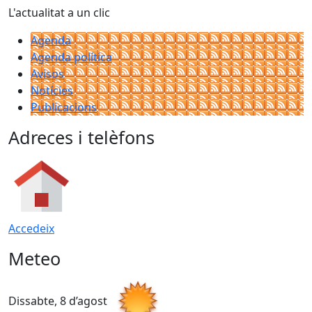
L'actualitat a un clic
Agenda
Agenda política
Avisos
Notícies
Publicacions
Adreces i telèfons
Accedeix
Meteo
Dissabte, 8 d’agost
D