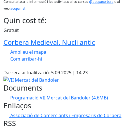
Consulta tota la informació i les activitats a les xarxes
@acopacorbera
o al
web
acopa.net
Quin cost té:
Gratuït
Corbera Medieval. Nucli antic
Amplieu el mapa
Com arribar-hi
Leaflet
| ©
OpenStreetMap
contributors
Facebook
X
+
Darrera actualització: 5.09.2025 | 14:23
−
VII Mercat del Bandoler
Documents
Programació VII Mercat del Bandoler
(4.6MB)
Enllaços
Associació de Comerciants i Empresaris de Corbera
RSS