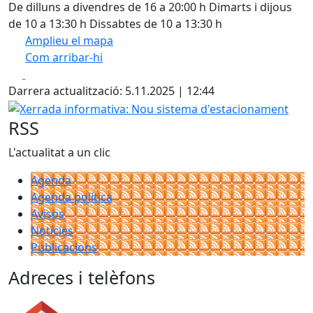
De dilluns a divendres de 16 a 20:00 h Dimarts i dijous
de 10 a 13:30 h Dissabtes de 10 a 13:30 h
Amplieu el mapa
Com arribar-hi
Leaflet
| ©
OpenStreetMap
contributors
Facebook
X
+
Darrera actualització: 5.11.2025 | 12:44
−
Xerrada informativa: Nou sistema d'estacionament
RSS
L'actualitat a un clic
Agenda
Agenda política
Avisos
Notícies
Publicacions
Adreces i telèfons