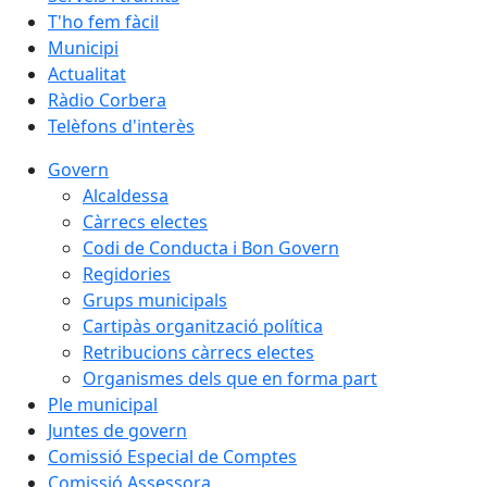
T'ho fem fàcil
Municipi
Actualitat
Ràdio Corbera
Telèfons d'interès
Govern
Alcaldessa
Càrrecs electes
Codi de Conducta i Bon Govern
Regidories
Grups municipals
Cartipàs organització política
Retribucions càrrecs electes
Organismes dels que en forma part
Ple municipal
Juntes de govern
Comissió Especial de Comptes
Comissió Assessora