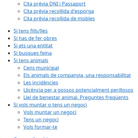
Cita prèvia DNI i Passaport
Cita prèvia recollida d'esporga
Cita prèvia recollida de mobles
Si tens fills/lles
Si has de fer obres
Si ets una entitat
Si busques feina
Si tens animals
Cens municipal
Els animals de companyia, una responsabilitat
Les incidències
Llicència per a gossos potencialment perillosos
Llei de benestar animal. Preguntes freqüents
Si vols muntar o tens un negoci
Vols muntar un negoci
Tens un negoci
Vols formar-te