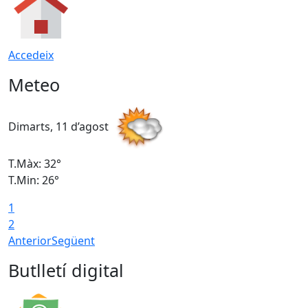
Accedeix
Meteo
Dimarts, 11 d’agost
D
T.Màx: 32°
T
T.Min: 26°
T
1
2
Anterior
Següent
Butlletí digital