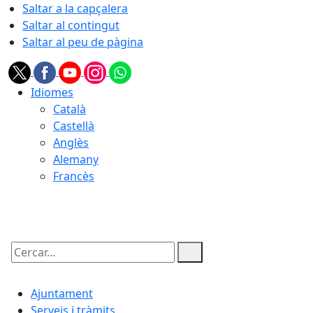
Saltar a la capçalera
Saltar al contingut
Saltar al peu de pàgina
Idiomes
Català
Castellà
Anglès
Alemany
Francès
10.08.2026 | 20:18
Cercar:
Ajuntament
Serveis i tràmits