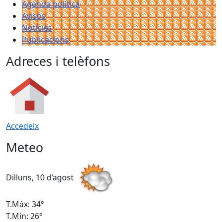
Agenda política
Avisos
Notícies
Publicacions
Adreces i telèfons
Accedeix
Meteo
Dilluns, 10 d’agost
D
T.Màx: 34°
T
T.Min: 26°
T