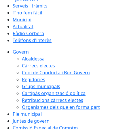
Serveis i tràmits
T'ho fem fàcil
Municipi
Actualitat
Ràdio Corbera
Telèfons d'interès
Govern
Alcaldessa
Càrrecs electes
Codi de Conducta i Bon Govern
Regidories
Grups municipals
Cartipàs organització política
Retribucions càrrecs electes
Organismes dels que en forma part
Ple municipal
Juntes de govern
Comissió Especial de Comptes