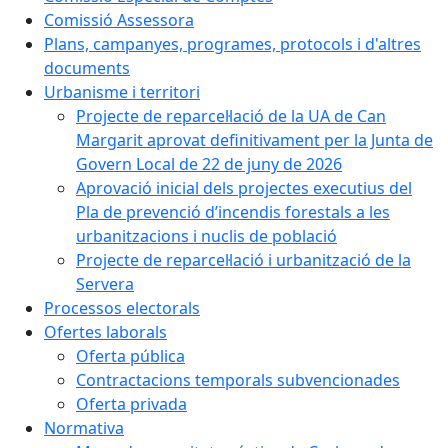
Comissió Assessora
Plans, campanyes, programes, protocols i d'altres
documents
Urbanisme i territori
Projecte de reparcel·lació de la UA de Can
Margarit aprovat definitivament per la Junta de
Govern Local de 22 de juny de 2026
Aprovació inicial dels projectes executius del
Pla de prevenció d’incendis forestals a les
urbanitzacions i nuclis de població
Projecte de reparcel·lació i urbanització de la
Servera
Processos electorals
Ofertes laborals
Oferta pública
Contractacions temporals subvencionades
Oferta privada
Normativa