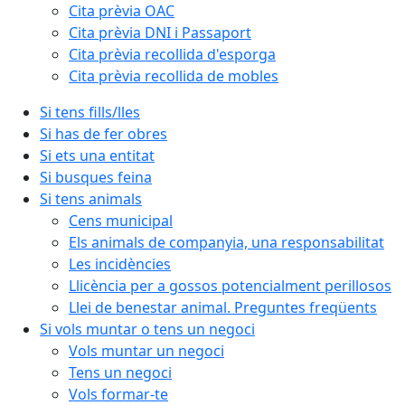
Cita prèvia OAC
Cita prèvia DNI i Passaport
Cita prèvia recollida d'esporga
Cita prèvia recollida de mobles
Si tens fills/lles
Si has de fer obres
Si ets una entitat
Si busques feina
Si tens animals
Cens municipal
Els animals de companyia, una responsabilitat
Les incidències
Llicència per a gossos potencialment perillosos
Llei de benestar animal. Preguntes freqüents
Si vols muntar o tens un negoci
Vols muntar un negoci
Tens un negoci
Vols formar-te