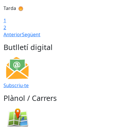
Tarda
T
1
2
Anterior
Següent
Butlletí digital
Subscriu-te
Plànol / Carrers