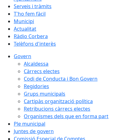
Serveis i tràmits
T'ho fem fàcil
Municipi
Actualitat
Ràdio Corbera
Telèfons d'interès
Govern
Alcaldessa
Càrrecs electes
Codi de Conducta i Bon Govern
Regidories
Grups municipals
Cartipàs organització política
Retribucions càrrecs electes
Organismes dels que en forma part
Ple municipal
Juntes de govern
Comissió Especial de Comptes