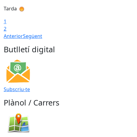
Tarda
T
1
2
Anterior
Següent
Butlletí digital
Subscriu-te
Plànol / Carrers