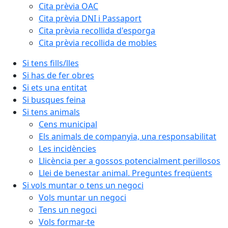
Cita prèvia OAC
Cita prèvia DNI i Passaport
Cita prèvia recollida d'esporga
Cita prèvia recollida de mobles
Si tens fills/lles
Si has de fer obres
Si ets una entitat
Si busques feina
Si tens animals
Cens municipal
Els animals de companyia, una responsabilitat
Les incidències
Llicència per a gossos potencialment perillosos
Llei de benestar animal. Preguntes freqüents
Si vols muntar o tens un negoci
Vols muntar un negoci
Tens un negoci
Vols formar-te