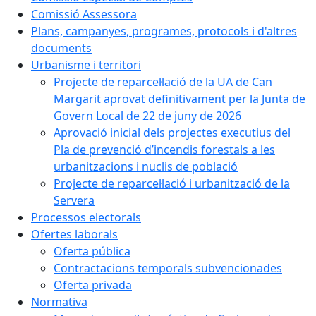
Comissió Assessora
Plans, campanyes, programes, protocols i d'altres
documents
Urbanisme i territori
Projecte de reparcel·lació de la UA de Can
Margarit aprovat definitivament per la Junta de
Govern Local de 22 de juny de 2026
Aprovació inicial dels projectes executius del
Pla de prevenció d’incendis forestals a les
urbanitzacions i nuclis de població
Projecte de reparcel·lació i urbanització de la
Servera
Processos electorals
Ofertes laborals
Oferta pública
Contractacions temporals subvencionades
Oferta privada
Normativa