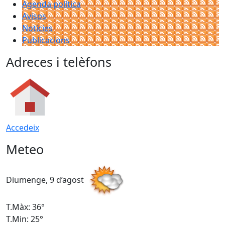
Agenda política
Avisos
Notícies
Publicacions
Adreces i telèfons
Accedeix
Meteo
Diumenge, 9 d’agost
D
T.Màx: 36°
T
T.Min: 25°
T